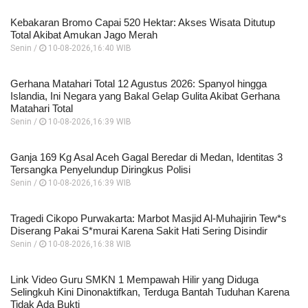
Kebakaran Bromo Capai 520 Hektar: Akses Wisata Ditutup
Total Akibat Amukan Jago Merah
Senin /
10-08-2026,16:40 WIB
Gerhana Matahari Total 12 Agustus 2026: Spanyol hingga
Islandia, Ini Negara yang Bakal Gelap Gulita Akibat Gerhana
Matahari Total
Senin /
10-08-2026,16:39 WIB
Ganja 169 Kg Asal Aceh Gagal Beredar di Medan, Identitas 3
Tersangka Penyelundup Diringkus Polisi
Senin /
10-08-2026,16:39 WIB
Tragedi Cikopo Purwakarta: Marbot Masjid Al-Muhajirin Tew*s
Diserang Pakai S*murai Karena Sakit Hati Sering Disindir
Senin /
10-08-2026,16:38 WIB
Link Video Guru SMKN 1 Mempawah Hilir yang Diduga
Selingkuh Kini Dinonaktifkan, Terduga Bantah Tuduhan Karena
Tidak Ada Bukti