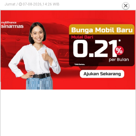
×
Jumat /
07-08-2026,14:26 WIB
TERPOPULER
Profil Tio Ferdian Rahmana, Runner-Up Raka
Jatim 2026 yang Terseret Kasus Aborsi
Terancam Dicopot Usai Viral
Isi Komentar Raisa Andriana di TikTok Mathis Molinie
Terkuak, Diduga jadi Isyarat Go Publik?