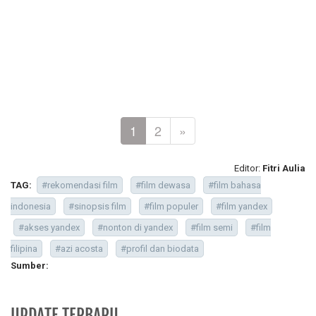
1
2
»
Editor:
Fitri Aulia
TAG:
#rekomendasi film
#film dewasa
#film bahasa
indonesia
#sinopsis film
#film populer
#film yandex
#akses yandex
#nonton di yandex
#film semi
#film
filipina
#azi acosta
#profil dan biodata
Sumber:
UPDATE TERBARU