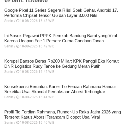
Google Pixel 11 Series Segera Rilis! Spek Gahar, Android 17,
Performa Chipset Tensor G6 dan Layar 3.000 Nits
Senin /
10-08-2026,16:43 WIB
Ini Sosok Pegawai PPPK Pemkab Bandung Barat yang Viral
Karena Ucapan Fee 1 Persen: Cuma Candaan Tanah
Senin /
10-08-2026,16:42 WIB
Korupsi Bansos Beras Rp200 Miliar: KPK Panggil Eks Komut
DNR Logistics Rudy Tanoe ke Gedung Merah Putih
Senin /
10-08-2026,16:42 WIB
Konsekuensi Beruntun: Karier Tio Ferdian Rahmana Hancur
Seketika Usai Skandal Pemaksaan Aborsi Terbongkar
Senin /
10-08-2026,16:41 WIB
Profil Tio Ferdian Rahmana, Runner-Up Raka Jatim 2026 yang
Terseret Kasus Aborsi Terancam Dicopot Usai Viral
Senin /
10-08-2026,16:40 WIB