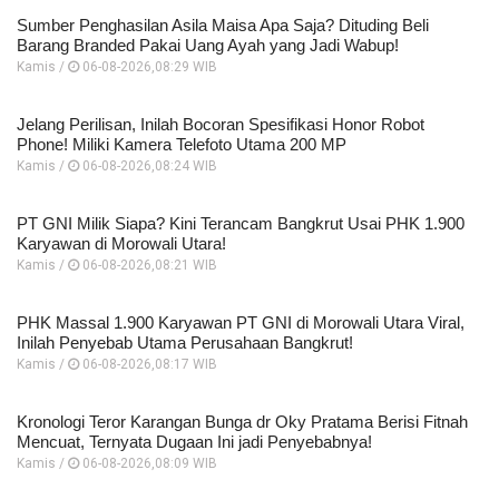
Sumber Penghasilan Asila Maisa Apa Saja? Dituding Beli
Barang Branded Pakai Uang Ayah yang Jadi Wabup!
Kamis /
06-08-2026,08:29 WIB
Jelang Perilisan, Inilah Bocoran Spesifikasi Honor Robot
Phone! Miliki Kamera Telefoto Utama 200 MP
Kamis /
06-08-2026,08:24 WIB
PT GNI Milik Siapa? Kini Terancam Bangkrut Usai PHK 1.900
Karyawan di Morowali Utara!
Kamis /
06-08-2026,08:21 WIB
PHK Massal 1.900 Karyawan PT GNI di Morowali Utara Viral,
Inilah Penyebab Utama Perusahaan Bangkrut!
Kamis /
06-08-2026,08:17 WIB
Kronologi Teror Karangan Bunga dr Oky Pratama Berisi Fitnah
Mencuat, Ternyata Dugaan Ini jadi Penyebabnya!
Kamis /
06-08-2026,08:09 WIB