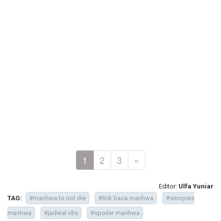
1
2
3
»
Editor:
Ulfa Yuniar
TAG:
#manhwa to not die
#link baca manhwa
#sinopsis
manhwa
#jadwal rilis
#spoiler manhwa