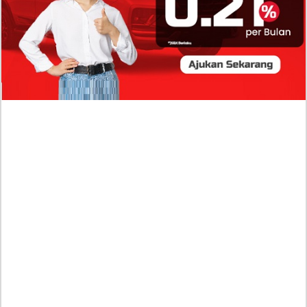
Profil Biodata Mathis Molinié, Chef Prancis Pacar
Baru Raisa Andriana yang Kini Resmi Go Publik?
Sumber Penghasilan Asila Maisa Apa Saja? Dituding
Beli Barang Branded Pakai Uang Ayah yang Jadi
Wabup!
Dugaan Bullying: Siswa MTs Pati Kehilangan 2 Jari,
Intip Dua Versi Kronologinya
Isu Reshuffle Kabinet Prabowo Menguat, Faktor Ini
Diduga jadi Penentu Perubahan Pengurusan!
Profil Harits Muhammad Albar: Suami Nabila Gardena
yang Punya Karier Mentereng Sang Ahli Keuangan di
Firma Konsultan Global
Dea Arranoya Kuliah Dimana? Pamer UKT Koas
Puluhan Juta Hingga Sering Liburan Eropa!