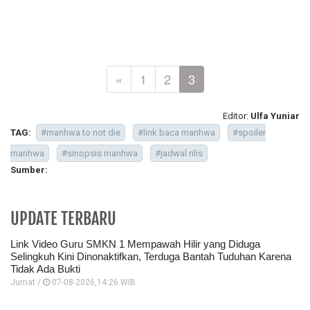
«
1
2
3
Editor:
Ulfa Yuniar
TAG:
#manhwa to not die
#link baca manhwa
#spoiler
manhwa
#sinopsis manhwa
#jadwal rilis
Sumber:
UPDATE TERBARU
Link Video Guru SMKN 1 Mempawah Hilir yang Diduga
Selingkuh Kini Dinonaktifkan, Terduga Bantah Tuduhan Karena
Tidak Ada Bukti
Jumat /
07-08-2026,14:26 WIB