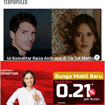
TERPOPULER
×
Isi Komentar Raisa Andriana di TikTok Mathis
Molinie Terkuak, Diduga jadi Isyarat Go
Publik?
Profil Biodata Mathis Molinié, Chef Prancis Pacar
Baru Raisa Andriana yang Kini Resmi Go Publik?
Sumber Penghasilan Asila Maisa Apa Saja? Dituding
Beli Barang Branded Pakai Uang Ayah yang Jadi