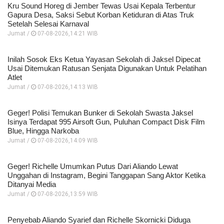
Kru Sound Horeg di Jember Tewas Usai Kepala Terbentur
Gapura Desa, Saksi Sebut Korban Ketiduran di Atas Truk
Setelah Selesai Karnaval
Jumat /
07-08-2026,14:21 WIB
Inilah Sosok Eks Ketua Yayasan Sekolah di Jaksel Dipecat
Usai Ditemukan Ratusan Senjata Digunakan Untuk Pelatihan
Atlet
Jumat /
07-08-2026,14:13 WIB
Geger! Polisi Temukan Bunker di Sekolah Swasta Jaksel
Isinya Terdapat 995 Airsoft Gun, Puluhan Compact Disk Film
Blue, Hingga Narkoba
Jumat /
07-08-2026,14:09 WIB
Geger! Richelle Umumkan Putus Dari Aliando Lewat
Unggahan di Instagram, Begini Tanggapan Sang Aktor Ketika
Ditanyai Media
Jumat /
07-08-2026,13:59 WIB
Penyebab Aliando Syarief dan Richelle Skornicki Diduga