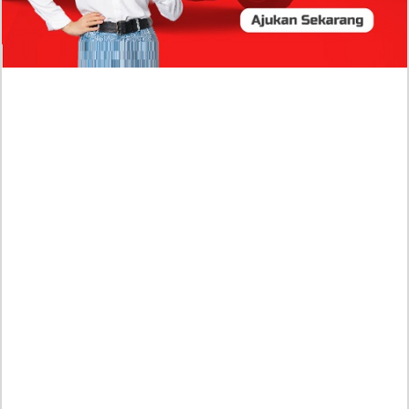
Wabup!
Dugaan Bullying: Siswa MTs Pati Kehilangan 2 Jari,
Intip Dua Versi Kronologinya
Isu Reshuffle Kabinet Prabowo Menguat, Faktor Ini
Diduga jadi Penentu Perubahan Pengurusan!
Profil Harits Muhammad Albar: Suami Nabila Gardena
yang Punya Karier Mentereng Sang Ahli Keuangan di
Firma Konsultan Global
Dea Arranoya Kuliah Dimana? Pamer UKT Koas
Puluhan Juta Hingga Sering Liburan Eropa!