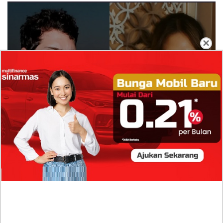
×
Isi Komentar Raisa Andriana di TikTok Mathis
Molinie Terkuak, Diduga jadi Isyarat Go
Publik?
Profil Biodata Mathis Molinié, Chef Prancis Pacar
Baru Raisa Andriana yang Kini Resmi Go Publik?
Sumber Penghasilan Asila Maisa Apa Saja? Dituding
Beli Barang Branded Pakai Uang Ayah yang Jadi
Wabup!