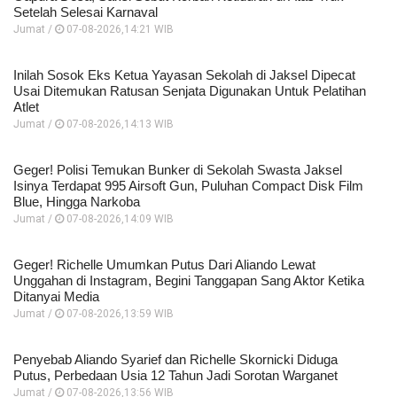
Setelah Selesai Karnaval
Jumat /
07-08-2026,14:21 WIB
Inilah Sosok Eks Ketua Yayasan Sekolah di Jaksel Dipecat
Usai Ditemukan Ratusan Senjata Digunakan Untuk Pelatihan
Atlet
Jumat /
07-08-2026,14:13 WIB
Geger! Polisi Temukan Bunker di Sekolah Swasta Jaksel
Isinya Terdapat 995 Airsoft Gun, Puluhan Compact Disk Film
Blue, Hingga Narkoba
Jumat /
07-08-2026,14:09 WIB
Geger! Richelle Umumkan Putus Dari Aliando Lewat
Unggahan di Instagram, Begini Tanggapan Sang Aktor Ketika
Ditanyai Media
Jumat /
07-08-2026,13:59 WIB
Penyebab Aliando Syarief dan Richelle Skornicki Diduga
Putus, Perbedaan Usia 12 Tahun Jadi Sorotan Warganet
Jumat /
07-08-2026,13:56 WIB