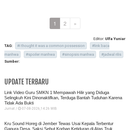
1
2
»
Editor:
Ulfa Yuniar
TAG:
#i thought it was a common possession
#link baca
manhwa
#spoiler manhwa
#sinopsis manhwa
#jadwal rilis
Sumber:
UPDATE TERBARU
Link Video Guru SMKN 1 Mempawah Hilir yang Diduga
Selingkuh Kini Dinonaktifkan, Terduga Bantah Tuduhan Karena
Tidak Ada Bukti
Jumat /
07-08-2026,14:26 WIB
Kru Sound Horeg di Jember Tewas Usai Kepala Terbentur
Gapura Desa, Saksi Sebut Korban Ketiduran di Atas Truk