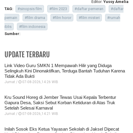
Editor:
Yussy Amelia
TAG:
#sinopsis film
#film 2023
#daftar pemeran
#daftar
pemain
#film drama
#film horor
#film misteri
#rumah
iblis
#film indonesia
Sumber:
UPDATE TERBARU
Link Video Guru SMKN 1 Mempawah Hilir yang Diduga
Selingkuh Kini Dinonaktifkan, Terduga Bantah Tuduhan Karena
Tidak Ada Bukti
Jumat /
07-08-2026,14:26 WIB
Kru Sound Horeg di Jember Tewas Usai Kepala Terbentur
Gapura Desa, Saksi Sebut Korban Ketiduran di Atas Truk
Setelah Selesai Karnaval
Jumat /
07-08-2026,14:21 WIB
Inilah Sosok Eks Ketua Yayasan Sekolah di Jaksel Dipecat