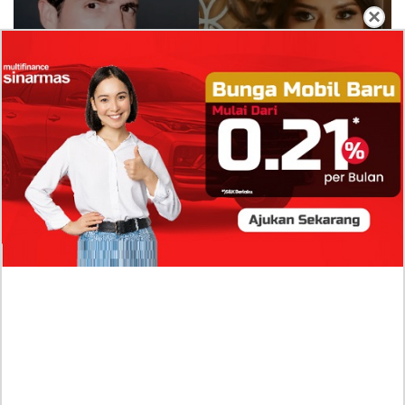
×
Isi Komentar Raisa Andriana di TikTok Mathis
Molinie Terkuak, Diduga jadi Isyarat Go
Publik?
Profil Biodata Mathis Molinié, Chef Prancis Pacar
Baru Raisa Andriana yang Kini Resmi Go Publik?
Sumber Penghasilan Asila Maisa Apa Saja? Dituding
Beli Barang Branded Pakai Uang Ayah yang Jadi
Wabup!
Dugaan Bullying: Siswa MTs Pati Kehilangan 2 Jari,
Intip Dua Versi Kronologinya