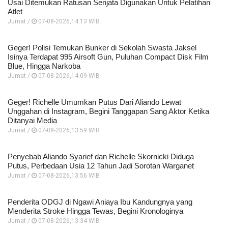
Usai Ditemukan Ratusan Senjata Digunakan Untuk Pelatihan
Atlet
Jumat /
07-08-2026,14:13 WIB
Geger! Polisi Temukan Bunker di Sekolah Swasta Jaksel
Isinya Terdapat 995 Airsoft Gun, Puluhan Compact Disk Film
Blue, Hingga Narkoba
Jumat /
07-08-2026,14:09 WIB
Geger! Richelle Umumkan Putus Dari Aliando Lewat
Unggahan di Instagram, Begini Tanggapan Sang Aktor Ketika
Ditanyai Media
Jumat /
07-08-2026,13:59 WIB
Penyebab Aliando Syarief dan Richelle Skornicki Diduga
Putus, Perbedaan Usia 12 Tahun Jadi Sorotan Warganet
Jumat /
07-08-2026,13:56 WIB
Penderita ODGJ di Ngawi Aniaya Ibu Kandungnya yang
Menderita Stroke Hingga Tewas, Begini Kronologinya
Jumat /
07-08-2026,13:34 WIB