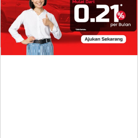
Profil Biodata Mathis Molinié, Chef Prancis Pacar
Baru Raisa Andriana yang Kini Resmi Go Publik?
Sumber Penghasilan Asila Maisa Apa Saja? Dituding
Beli Barang Branded Pakai Uang Ayah yang Jadi
Wabup!
Dugaan Bullying: Siswa MTs Pati Kehilangan 2 Jari,
Intip Dua Versi Kronologinya
Isu Reshuffle Kabinet Prabowo Menguat, Faktor Ini
Diduga jadi Penentu Perubahan Pengurusan!
Profil Harits Muhammad Albar: Suami Nabila Gardena
yang Punya Karier Mentereng Sang Ahli Keuangan di
Firma Konsultan Global
Dea Arranoya Kuliah Dimana? Pamer UKT Koas