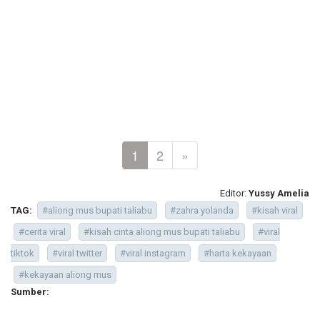
1
2
»
Editor:
Yussy Amelia
TAG:
#aliong mus bupati taliabu
#zahra yolanda
#kisah viral
#cerita viral
#kisah cinta aliong mus bupati taliabu
#viral
tiktok
#viral twitter
#viral instagram
#harta kekayaan
#kekayaan aliong mus
Sumber: