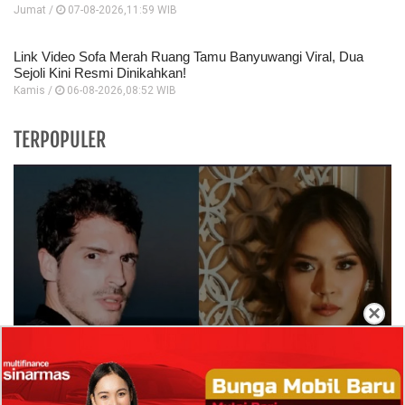
Jumat /
07-08-2026,11:59 WIB
Link Video Sofa Merah Ruang Tamu Banyuwangi Viral, Dua
Sejoli Kini Resmi Dinikahkan!
Kamis /
06-08-2026,08:52 WIB
TERPOPULER
×
Isi Komentar Raisa Andriana di TikTok Mathis
Molinie Terkuak, Diduga jadi Isyarat Go
Publik?