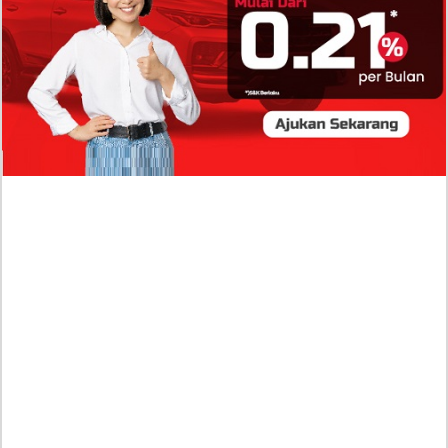
Profil Biodata Mathis Molinié, Chef Prancis Pacar
Baru Raisa Andriana yang Kini Resmi Go Publik?
Sumber Penghasilan Asila Maisa Apa Saja? Dituding
Beli Barang Branded Pakai Uang Ayah yang Jadi
Wabup!
Dugaan Bullying: Siswa MTs Pati Kehilangan 2 Jari,
Intip Dua Versi Kronologinya
Isu Reshuffle Kabinet Prabowo Menguat, Faktor Ini
Diduga jadi Penentu Perubahan Pengurusan!
Profil Harits Muhammad Albar: Suami Nabila Gardena
yang Punya Karier Mentereng Sang Ahli Keuangan di
Firma Konsultan Global
Dea Arranoya Kuliah Dimana? Pamer UKT Koas