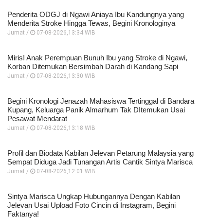
Penderita ODGJ di Ngawi Aniaya Ibu Kandungnya yang
Menderita Stroke Hingga Tewas, Begini Kronologinya
Jumat /
07-08-2026,13:34 WIB
Miris! Anak Perempuan Bunuh Ibu yang Stroke di Ngawi,
Korban Ditemukan Bersimbah Darah di Kandang Sapi
Jumat /
07-08-2026,13:30 WIB
Begini Kronologi Jenazah Mahasiswa Tertinggal di Bandara
Kupang, Keluarga Panik Almarhum Tak DItemukan Usai
Pesawat Mendarat
Jumat /
07-08-2026,13:18 WIB
Profil dan Biodata Kabilan Jelevan Petarung Malaysia yang
Sempat Diduga Jadi Tunangan Artis Cantik Sintya Marisca
Jumat /
07-08-2026,12:01 WIB
Sintya Marisca Ungkap Hubungannya Dengan Kabilan
Jelevan Usai Upload Foto Cincin di Instagram, Begini
Faktanya!