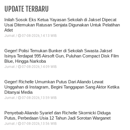
UPDATE TERBARU
Inilah Sosok Eks Ketua Yayasan Sekolah di Jaksel Dipecat
Usai Ditemukan Ratusan Senjata Digunakan Untuk Pelatihan
Atlet
Jumat /
07-08-2026,14:13 WIB
Geger! Polisi Temukan Bunker di Sekolah Swasta Jaksel
Isinya Terdapat 995 Airsoft Gun, Puluhan Compact Disk Film
Blue, Hingga Narkoba
Jumat /
07-08-2026,14:09 WIB
Geger! Richelle Umumkan Putus Dari Aliando Lewat
Unggahan di Instagram, Begini Tanggapan Sang Aktor Ketika
Ditanyai Media
Jumat /
07-08-2026,13:59 WIB
Penyebab Aliando Syarief dan Richelle Skornicki Diduga
Putus, Perbedaan Usia 12 Tahun Jadi Sorotan Warganet
Jumat /
07-08-2026,13:56 WIB