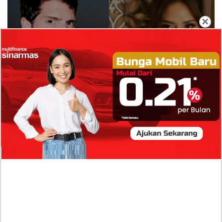
×
Isi Komentar Raisa Andriana di TikTok Mathis
Molinie Terkuak, Diduga jadi Isyarat Go
Publik?
Profil Biodata Mathis Molinié, Chef Prancis Pacar
Baru Raisa Andriana yang Kini Resmi Go Publik?
Sumber Penghasilan Asila Maisa Apa Saja? Dituding
Beli Barang Branded Pakai Uang Ayah yang Jadi
Wabup!
Dugaan Bullying: Siswa MTs Pati Kehilangan 2 Jari,
Intip Dua Versi Kronologinya