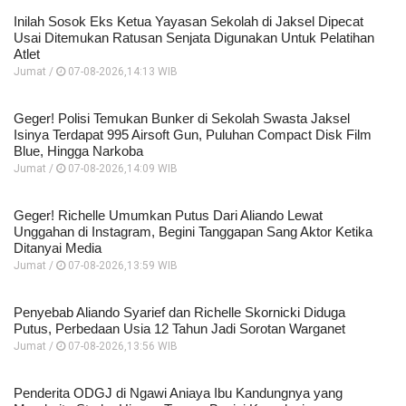
Inilah Sosok Eks Ketua Yayasan Sekolah di Jaksel Dipecat
Usai Ditemukan Ratusan Senjata Digunakan Untuk Pelatihan
Atlet
Jumat /
07-08-2026,14:13 WIB
Geger! Polisi Temukan Bunker di Sekolah Swasta Jaksel
Isinya Terdapat 995 Airsoft Gun, Puluhan Compact Disk Film
Blue, Hingga Narkoba
Jumat /
07-08-2026,14:09 WIB
Geger! Richelle Umumkan Putus Dari Aliando Lewat
Unggahan di Instagram, Begini Tanggapan Sang Aktor Ketika
Ditanyai Media
Jumat /
07-08-2026,13:59 WIB
Penyebab Aliando Syarief dan Richelle Skornicki Diduga
Putus, Perbedaan Usia 12 Tahun Jadi Sorotan Warganet
Jumat /
07-08-2026,13:56 WIB
Penderita ODGJ di Ngawi Aniaya Ibu Kandungnya yang