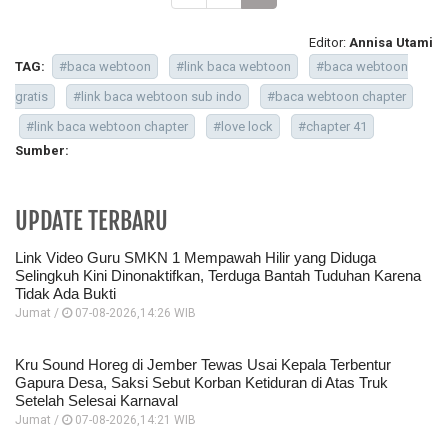
Editor:
Annisa Utami
TAG:
#baca webtoon
#link baca webtoon
#baca webtoon
gratis
#link baca webtoon sub indo
#baca webtoon chapter
#link baca webtoon chapter
#love lock
#chapter 41
Sumber:
UPDATE TERBARU
Link Video Guru SMKN 1 Mempawah Hilir yang Diduga
Selingkuh Kini Dinonaktifkan, Terduga Bantah Tuduhan Karena
Tidak Ada Bukti
Jumat /
07-08-2026,14:26 WIB
Kru Sound Horeg di Jember Tewas Usai Kepala Terbentur
Gapura Desa, Saksi Sebut Korban Ketiduran di Atas Truk
Setelah Selesai Karnaval
Jumat /
07-08-2026,14:21 WIB