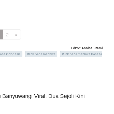
2
»
Editor:
Annisa Utami
asa indonesia
#link baca manhwa
#link baca manhwa bahasa
Banyuwangi Viral, Dua Sejoli Kini