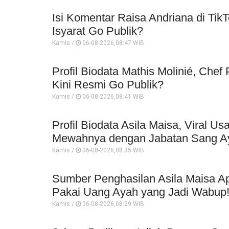
Isi Komentar Raisa Andriana di TikT
Isyarat Go Publik?
Kamis /
06-08-2026,08:47 WIB
Profil Biodata Mathis Molinié, Che
Kini Resmi Go Publik?
Kamis /
06-08-2026,08:41 WIB
Profil Biodata Asila Maisa, Viral 
Mewahnya dengan Jabatan Sang A
Kamis /
06-08-2026,08:35 WIB
Sumber Penghasilan Asila Maisa Ap
Pakai Uang Ayah yang Jadi Wabup
Kamis /
06-08-2026,08:29 WIB