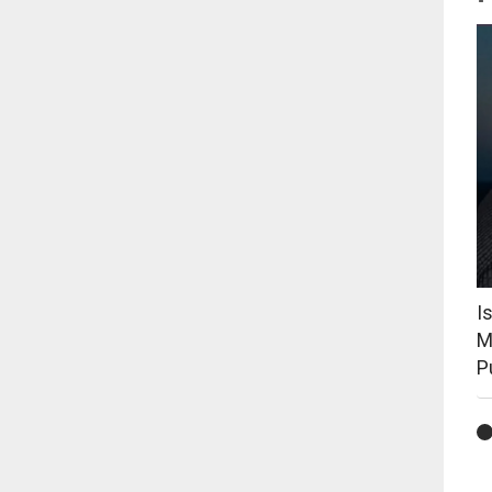
I
M
P