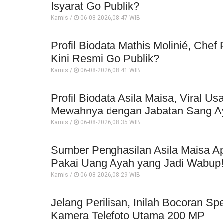
Isyarat Go Publik?
Kamis /
06-08-2026,08:47 WIB
Profil Biodata Mathis Molinié, Che
Kini Resmi Go Publik?
Kamis /
06-08-2026,08:41 WIB
Profil Biodata Asila Maisa, Viral 
Mewahnya dengan Jabatan Sang A
Kamis /
06-08-2026,08:35 WIB
Sumber Penghasilan Asila Maisa Ap
Pakai Uang Ayah yang Jadi Wabup
Kamis /
06-08-2026,08:29 WIB
Jelang Perilisan, Inilah Bocoran Sp
Kamera Telefoto Utama 200 MP