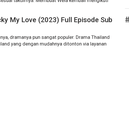
sesuai takdirnya. Membuat Wela kembali mengikuti
#
ky My Love (2023) Full Episode Sub
unya, dramanya pun sangat populer. Drama Thailand
hailand yang dengan mudahnya ditonton via layanan