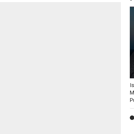
I
M
P