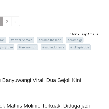
2
»
Editor:
Yussy Amelia
ran
#daftar pemain
#drama thailand
#drama gl
y my love
#link nonton
#sub indonesia
#full episode
Banyuwangi Viral, Dua Sejoli Kini
ok Mathis Molinie Terkuak, Diduga jadi