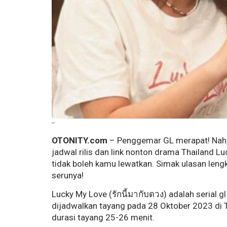
--
OTONITY.com
– Penggemar GL merapat! Nah, p
jadwal rilis dan link nonton drama Thailand L
tidak boleh kamu lewatkan. Simak ulasan lengk
serunya!
Lucky My Love (รักนี้มากับดวง) adalah serial 
dijadwalkan tayang pada 28 Oktober 2023 di T
durasi tayang 25-26 menit.