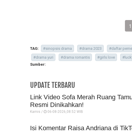
1
TAG:
#sinopsis drama
#drama 2023
#daftar peme
#drama yuri
#drama romantis
#girls love
#luck
Sumber:
UPDATE TERBARU
Link Video Sofa Merah Ruang Tamu 
Resmi Dinikahkan!
Kamis /
06-08-2026,08:52 WIB
Isi Komentar Raisa Andriana di TikT