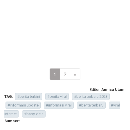
1
2
»
Editor:
Annisa Utami
TAG:
#berita terkini
#berita viral
#berita terbaru 2023
#informasi update
#informasi viral
#berita terbaru
#viral
internet
#baby ziela
Sumber: