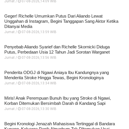
Jumat /
07-08-2026,14:09 WIB
Geger! Richelle Umumkan Putus Dari Aliando Lewat
Unggahan di Instagram, Begini Tanggapan Sang Aktor Ketika
Ditanyai Media
Jumat /
07-08-2026,13:59 WIB
Penyebab Aliando Syarief dan Richelle Skornicki Diduga
Putus, Perbedaan Usia 12 Tahun Jadi Sorotan Warganet
Jumat /
07-08-2026,13:56 WIB
Penderita ODGJ di Ngawi Aniaya Ibu Kandungnya yang
Menderita Stroke Hingga Tewas, Begini Kronologinya
Jumat /
07-08-2026,13:34 WIB
Miris! Anak Perempuan Bunuh Ibu yang Stroke di Ngawi,
Korban Ditemukan Bersimbah Darah di Kandang Sapi
Jumat /
07-08-2026,13:30 WIB
Begini Kronologi Jenazah Mahasiswa Tertinggal di Bandara
Kupang, Keluarga Panik Almarhum Tak DItemukan Usai