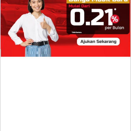
Publik?
Profil Biodata Mathis Molinié, Chef Prancis Pacar
Baru Raisa Andriana yang Kini Resmi Go Publik?
Sumber Penghasilan Asila Maisa Apa Saja? Dituding
Beli Barang Branded Pakai Uang Ayah yang Jadi
Wabup!
Dugaan Bullying: Siswa MTs Pati Kehilangan 2 Jari,
Intip Dua Versi Kronologinya
Isu Reshuffle Kabinet Prabowo Menguat, Faktor Ini
Diduga jadi Penentu Perubahan Pengurusan!
Profil Harits Muhammad Albar: Suami Nabila Gardena
yang Punya Karier Mentereng Sang Ahli Keuangan di
Firma Konsultan Global