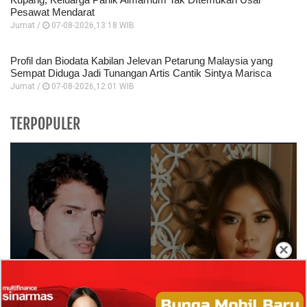
Pesawat Mendarat
Jumat /
07-08-2026,13:18 WIB
Profil dan Biodata Kabilan Jelevan Petarung Malaysia yang
Sempat Diduga Jadi Tunangan Artis Cantik Sintya Marisca
Jumat /
07-08-2026,12:01 WIB
TERPOPULER
×
Isi Komentar Raisa Andriana di TikTok Mathis
Molinie Terkuak, Diduga jadi Isyarat Go