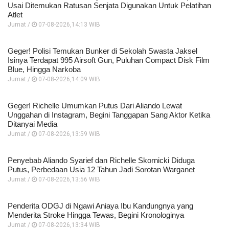
Usai Ditemukan Ratusan Senjata Digunakan Untuk Pelatihan
Atlet
Jumat /
07-08-2026,14:13 WIB
Geger! Polisi Temukan Bunker di Sekolah Swasta Jaksel
Isinya Terdapat 995 Airsoft Gun, Puluhan Compact Disk Film
Blue, Hingga Narkoba
Jumat /
07-08-2026,14:09 WIB
Geger! Richelle Umumkan Putus Dari Aliando Lewat
Unggahan di Instagram, Begini Tanggapan Sang Aktor Ketika
Ditanyai Media
Jumat /
07-08-2026,13:59 WIB
Penyebab Aliando Syarief dan Richelle Skornicki Diduga
Putus, Perbedaan Usia 12 Tahun Jadi Sorotan Warganet
Jumat /
07-08-2026,13:56 WIB
Penderita ODGJ di Ngawi Aniaya Ibu Kandungnya yang
Menderita Stroke Hingga Tewas, Begini Kronologinya
Jumat /
07-08-2026,13:34 WIB