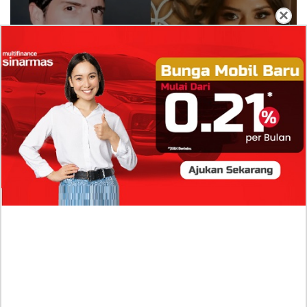
×
Isi Komentar Raisa Andriana di TikTok Mathis
Molinie Terkuak, Diduga jadi Isyarat Go
Publik?
Profil Biodata Mathis Molinié, Chef Prancis Pacar
Baru Raisa Andriana yang Kini Resmi Go Publik?
Sumber Penghasilan Asila Maisa Apa Saja? Dituding
Beli Barang Branded Pakai Uang Ayah yang Jadi
Wabup!
Dugaan Bullying: Siswa MTs Pati Kehilangan 2 Jari,
Intip Dua Versi Kronologinya