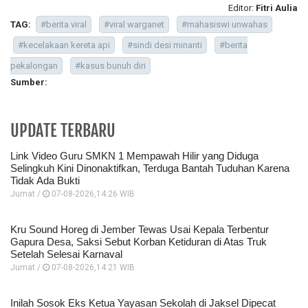
Editor:
Fitri Aulia
TAG:
#berita viral
#viral warganet
#mahasiswi unwahas
#kecelakaan kereta api
#sindi desi minanti
#berita
pekalongan
#kasus bunuh diri
Sumber:
UPDATE TERBARU
Link Video Guru SMKN 1 Mempawah Hilir yang Diduga
Selingkuh Kini Dinonaktifkan, Terduga Bantah Tuduhan Karena
Tidak Ada Bukti
Jumat /
07-08-2026,14:26 WIB
Kru Sound Horeg di Jember Tewas Usai Kepala Terbentur
Gapura Desa, Saksi Sebut Korban Ketiduran di Atas Truk
Setelah Selesai Karnaval
Jumat /
07-08-2026,14:21 WIB
Inilah Sosok Eks Ketua Yayasan Sekolah di Jaksel Dipecat