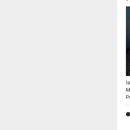
I
M
P