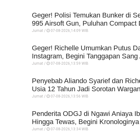
Geger! Polisi Temukan Bunker di Se
995 Airsoft Gun, Puluhan Compact 
Jumat /
07-08-2026,14:09 WIB
Geger! Richelle Umumkan Putus Da
Instagram, Begini Tanggapan Sang 
Jumat /
07-08-2026,13:59 WIB
Penyebab Aliando Syarief dan Rich
Usia 12 Tahun Jadi Sorotan Wargan
Jumat /
07-08-2026,13:56 WIB
Penderita ODGJ di Ngawi Aniaya I
Hingga Tewas, Begini Kronologinya
Jumat /
07-08-2026,13:34 WIB