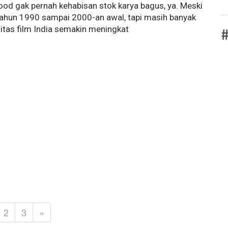
wood gak pernah kehabisan stok karya bagus, ya. Meski
i tahun 1990 sampai 2000-an awal, tapi masih banyak
alitas film India semakin meningkat
#
2
3
»