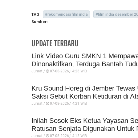
TAG:
#rekomendasi film india
#film india desember 2
Sumber:
UPDATE TERBARU
Link Video Guru SMKN 1 Mempawah 
Dinonaktifkan, Terduga Bantah Tud
Jumat /
07-08-2026,14:26 WIB
Kru Sound Horeg di Jember Tewas 
Saksi Sebut Korban Ketiduran di At
Jumat /
07-08-2026,14:21 WIB
Inilah Sosok Eks Ketua Yayasan Se
Ratusan Senjata Digunakan Untuk P
Jumat /
07-08-2026,14:13 WIB