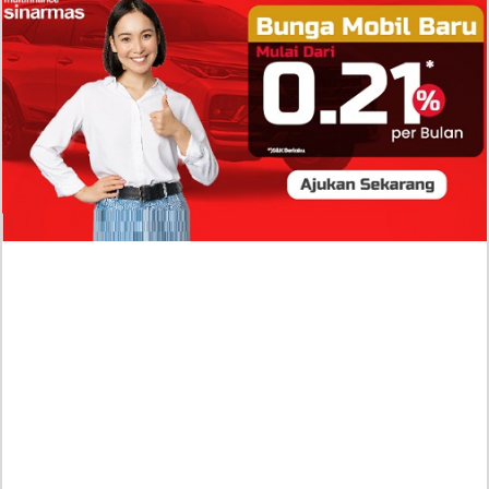
Isi Komentar Raisa Andriana di TikTok Mathis
Molinie Terkuak, Diduga jadi Isyarat Go
Publik?
Profil Biodata Mathis Molinié, Chef Prancis Pacar
Baru Raisa Andriana yang Kini Resmi Go Publik?
Sumber Penghasilan Asila Maisa Apa Saja? Dituding
Beli Barang Branded Pakai Uang Ayah yang Jadi
Wabup!
Dugaan Bullying: Siswa MTs Pati Kehilangan 2 Jari,
Intip Dua Versi Kronologinya
Isu Reshuffle Kabinet Prabowo Menguat, Faktor Ini
Diduga jadi Penentu Perubahan Pengurusan!
Profil Harits Muhammad Albar: Suami Nabila Gardena
yang Punya Karier Mentereng Sang Ahli Keuangan di