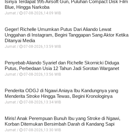
Isinya Terdapat 995 Airsoft Gun, Puluhan Compact Disk Film
Blue, Hingga Narkoba
Jumat /
07-08-2026,14:09 WIB
Geger! Richelle Umumkan Putus Dari Aliando Lewat
Unggahan di Instagram, Begini Tanggapan Sang Aktor Ketika
Ditanyai Media
Jumat /
07-08-2026,13:59 WIB
Penyebab Aliando Syarief dan Richelle Skornicki Diduga
Putus, Perbedaan Usia 12 Tahun Jadi Sorotan Warganet
Jumat /
07-08-2026,13:56 WIB
Penderita ODGJ di Ngawi Aniaya Ibu Kandungnya yang
Menderita Stroke Hingga Tewas, Begini Kronologinya
Jumat /
07-08-2026,13:34 WIB
Miris! Anak Perempuan Bunuh Ibu yang Stroke di Ngawi,
Korban Ditemukan Bersimbah Darah di Kandang Sapi
Jumat /
07-08-2026,13:30 WIB