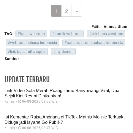
1
2
»
Editor:
Annisa Utami
TAG:
#baca webtoon
#komik webtoon
#link baca webtoon
#webtoon bahasa indonesia
#baca webtoon bahasa indonesia
#link baca full chapter
#my demon
Sumber:
UPDATE TERBARU
Link Video Sofa Merah Ruang Tamu Banyuwangi Viral, Dua
Sejoli Kini Resmi Dinikahkan!
Kamis /
06-08-2026,08:52 WIB
Isi Komentar Raisa Andriana di TikTok Mathis Molinie Terkuak,
Diduga jadi Isyarat Go Publik?
Kamis /
06-08-2026,08:47 WIB