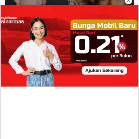
×
Isi Komentar Raisa Andriana di TikTok Mathis
Molinie Terkuak, Diduga jadi Isyarat Go
Publik?
Profil Biodata Mathis Molinié, Chef Prancis Pacar
Baru Raisa Andriana yang Kini Resmi Go Publik?
Sumber Penghasilan Asila Maisa Apa Saja? Dituding
Beli Barang Branded Pakai Uang Ayah yang Jadi
Wabup!
Dugaan Bullying: Siswa MTs Pati Kehilangan 2 Jari,
Intip Dua Versi Kronologinya
Isu Reshuffle Kabinet Prabowo Menguat, Faktor Ini