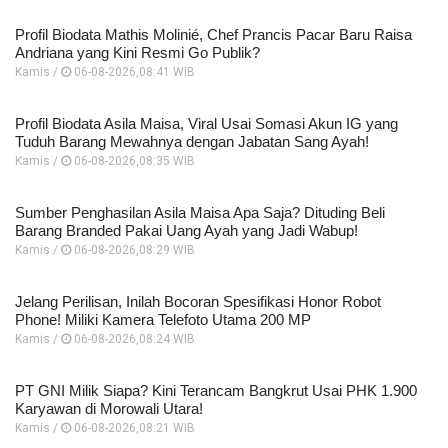
Profil Biodata Mathis Molinié, Chef Prancis Pacar Baru Raisa
Andriana yang Kini Resmi Go Publik?
Kamis /
06-08-2026,08:41 WIB
Profil Biodata Asila Maisa, Viral Usai Somasi Akun IG yang
Tuduh Barang Mewahnya dengan Jabatan Sang Ayah!
Kamis /
06-08-2026,08:35 WIB
Sumber Penghasilan Asila Maisa Apa Saja? Dituding Beli
Barang Branded Pakai Uang Ayah yang Jadi Wabup!
Kamis /
06-08-2026,08:29 WIB
Jelang Perilisan, Inilah Bocoran Spesifikasi Honor Robot
Phone! Miliki Kamera Telefoto Utama 200 MP
Kamis /
06-08-2026,08:24 WIB
PT GNI Milik Siapa? Kini Terancam Bangkrut Usai PHK 1.900
Karyawan di Morowali Utara!
Kamis /
06-08-2026,08:21 WIB