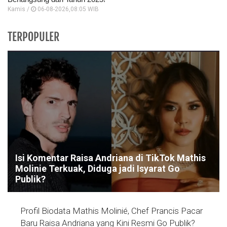
Kamis /
06-08-2026,08:05 WIB
TERPOPULER
Isi Komentar Raisa Andriana di TikTok Mathis
Molinie Terkuak, Diduga jadi Isyarat Go
Publik?
Profil Biodata Mathis Molinié, Chef Prancis Pacar
Baru Raisa Andriana yang Kini Resmi Go Publik?