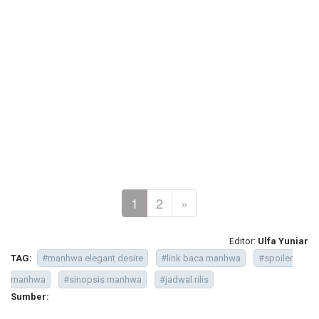
1
2
»
Editor:
Ulfa Yuniar
TAG:
#manhwa elegant desire
#link baca manhwa
#spoiler
manhwa
#sinopsis manhwa
#jadwal rilis
Sumber: