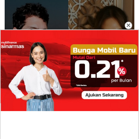
×
Isi Komentar Raisa Andriana di TikTok Mathis
Molinie Terkuak, Diduga jadi Isyarat Go
Publik?
Profil Biodata Mathis Molinié, Chef Prancis Pacar
Baru Raisa Andriana yang Kini Resmi Go Publik?
Sumber Penghasilan Asila Maisa Apa Saja? Dituding
Beli Barang Branded Pakai Uang Ayah yang Jadi
Wabup!