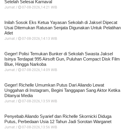
Setelah Selesai Karnaval
Jumat /
07-08-2026,14:21 WIB
Inilah Sosok Eks Ketua Yayasan Sekolah di Jaksel Dipecat
Usai Ditemukan Ratusan Senjata Digunakan Untuk Pelatihan
Atlet
Jumat /
07-08-2026,14:13 WIB
Geger! Polisi Temukan Bunker di Sekolah Swasta Jaksel
Isinya Terdapat 995 Airsoft Gun, Puluhan Compact Disk Film
Blue, Hingga Narkoba
Jumat /
07-08-2026,14:09 WIB
Geger! Richelle Umumkan Putus Dari Aliando Lewat
Unggahan di Instagram, Begini Tanggapan Sang Aktor Ketika
Ditanyai Media
Jumat /
07-08-2026,13:59 WIB
Penyebab Aliando Syarief dan Richelle Skornicki Diduga
Putus, Perbedaan Usia 12 Tahun Jadi Sorotan Warganet
Jumat /
07-08-2026,13:56 WIB