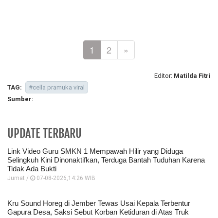
1
2
»
Editor:
Matilda Fitri
TAG:
#cella pramuka viral
Sumber:
UPDATE TERBARU
Link Video Guru SMKN 1 Mempawah Hilir yang Diduga
Selingkuh Kini Dinonaktifkan, Terduga Bantah Tuduhan Karena
Tidak Ada Bukti
Jumat /
07-08-2026,14:26 WIB
Kru Sound Horeg di Jember Tewas Usai Kepala Terbentur
Gapura Desa, Saksi Sebut Korban Ketiduran di Atas Truk