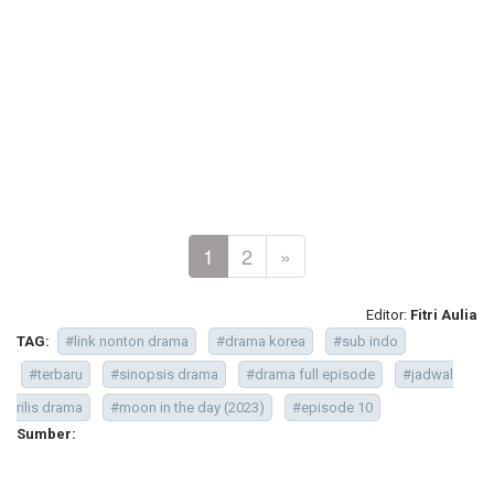
1
2
»
Editor:
Fitri Aulia
TAG:
#link nonton drama
#drama korea
#sub indo
#terbaru
#sinopsis drama
#drama full episode
#jadwal
rilis drama
#moon in the day (2023)
#episode 10
Sumber: