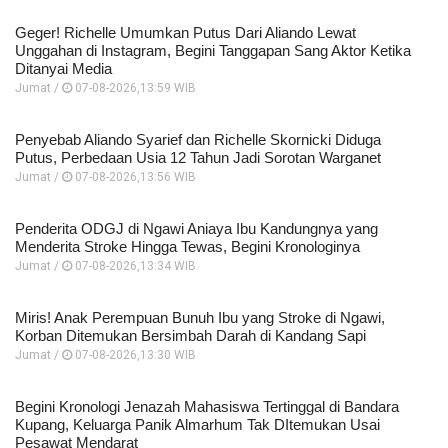
Geger! Richelle Umumkan Putus Dari Aliando Lewat
Unggahan di Instagram, Begini Tanggapan Sang Aktor Ketika
Ditanyai Media
Jumat /
07-08-2026,13:59 WIB
Penyebab Aliando Syarief dan Richelle Skornicki Diduga
Putus, Perbedaan Usia 12 Tahun Jadi Sorotan Warganet
Jumat /
07-08-2026,13:56 WIB
Penderita ODGJ di Ngawi Aniaya Ibu Kandungnya yang
Menderita Stroke Hingga Tewas, Begini Kronologinya
Jumat /
07-08-2026,13:34 WIB
Miris! Anak Perempuan Bunuh Ibu yang Stroke di Ngawi,
Korban Ditemukan Bersimbah Darah di Kandang Sapi
Jumat /
07-08-2026,13:30 WIB
Begini Kronologi Jenazah Mahasiswa Tertinggal di Bandara
Kupang, Keluarga Panik Almarhum Tak DItemukan Usai
Pesawat Mendarat