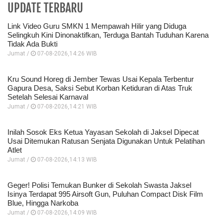
UPDATE TERBARU
Link Video Guru SMKN 1 Mempawah Hilir yang Diduga
Selingkuh Kini Dinonaktifkan, Terduga Bantah Tuduhan Karena
Tidak Ada Bukti
Jumat /
07-08-2026,14:26 WIB
Kru Sound Horeg di Jember Tewas Usai Kepala Terbentur
Gapura Desa, Saksi Sebut Korban Ketiduran di Atas Truk
Setelah Selesai Karnaval
Jumat /
07-08-2026,14:21 WIB
Inilah Sosok Eks Ketua Yayasan Sekolah di Jaksel Dipecat
Usai Ditemukan Ratusan Senjata Digunakan Untuk Pelatihan
Atlet
Jumat /
07-08-2026,14:13 WIB
Geger! Polisi Temukan Bunker di Sekolah Swasta Jaksel
Isinya Terdapat 995 Airsoft Gun, Puluhan Compact Disk Film
Blue, Hingga Narkoba
Jumat /
07-08-2026,14:09 WIB