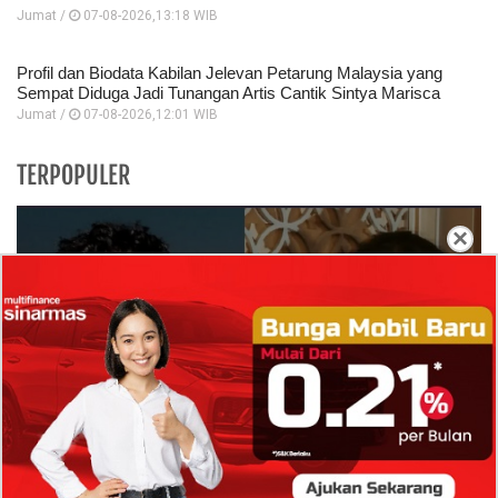
Jumat /
07-08-2026,13:18 WIB
Profil dan Biodata Kabilan Jelevan Petarung Malaysia yang
Sempat Diduga Jadi Tunangan Artis Cantik Sintya Marisca
Jumat /
07-08-2026,12:01 WIB
TERPOPULER
×
Isi Komentar Raisa Andriana di TikTok Mathis
Molinie Terkuak, Diduga jadi Isyarat Go
Publik?