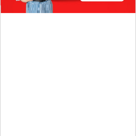
Profil Biodata Mathis Molinié, Chef Prancis Pacar
Baru Raisa Andriana yang Kini Resmi Go Publik?
Sumber Penghasilan Asila Maisa Apa Saja? Dituding
Beli Barang Branded Pakai Uang Ayah yang Jadi
Wabup!
Dugaan Bullying: Siswa MTs Pati Kehilangan 2 Jari,
Intip Dua Versi Kronologinya
Isu Reshuffle Kabinet Prabowo Menguat, Faktor Ini
Diduga jadi Penentu Perubahan Pengurusan!
Profil Harits Muhammad Albar: Suami Nabila Gardena
yang Punya Karier Mentereng Sang Ahli Keuangan di
Firma Konsultan Global
Dea Arranoya Kuliah Dimana? Pamer UKT Koas