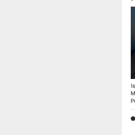
I
M
P