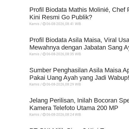
Profil Biodata Mathis Molinié, Che
Kini Resmi Go Publik?
Kamis /
06-08-2026,08:41 WIB
Profil Biodata Asila Maisa, Viral 
Mewahnya dengan Jabatan Sang A
Kamis /
06-08-2026,08:35 WIB
Sumber Penghasilan Asila Maisa Ap
Pakai Uang Ayah yang Jadi Wabup
Kamis /
06-08-2026,08:29 WIB
Jelang Perilisan, Inilah Bocoran Sp
Kamera Telefoto Utama 200 MP
Kamis /
06-08-2026,08:24 WIB