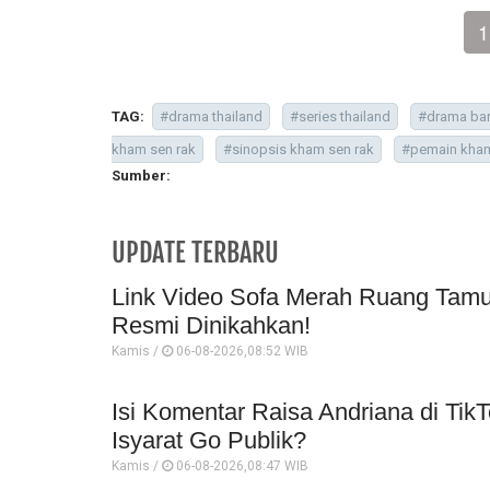
1
TAG:
#drama thailand
#series thailand
#drama ba
kham sen rak
#sinopsis kham sen rak
#pemain kham
Sumber:
UPDATE TERBARU
Link Video Sofa Merah Ruang Tamu 
Resmi Dinikahkan!
Kamis /
06-08-2026,08:52 WIB
Isi Komentar Raisa Andriana di TikT
Isyarat Go Publik?
Kamis /
06-08-2026,08:47 WIB