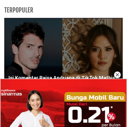
TERPOPULER
×
Isi Komentar Raisa Andriana di TikTok Mathis
Molinie Terkuak, Diduga jadi Isyarat Go
Publik?
Profil Biodata Mathis Molinié, Chef Prancis Pacar
Baru Raisa Andriana yang Kini Resmi Go Publik?