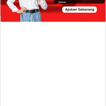
Sumber Penghasilan Asila Maisa Apa Saja? Dituding
Beli Barang Branded Pakai Uang Ayah yang Jadi
Wabup!
Dugaan Bullying: Siswa MTs Pati Kehilangan 2 Jari,
Intip Dua Versi Kronologinya
Isu Reshuffle Kabinet Prabowo Menguat, Faktor Ini
Diduga jadi Penentu Perubahan Pengurusan!
Profil Harits Muhammad Albar: Suami Nabila Gardena
yang Punya Karier Mentereng Sang Ahli Keuangan di
Firma Konsultan Global
Dea Arranoya Kuliah Dimana? Pamer UKT Koas
Puluhan Juta Hingga Sering Liburan Eropa!