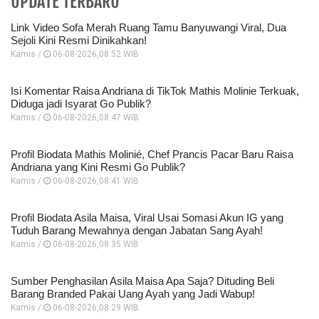
UPDATE TERBARU
Link Video Sofa Merah Ruang Tamu Banyuwangi Viral, Dua
Sejoli Kini Resmi Dinikahkan!
Kamis /
06-08-2026,08:52 WIB
Isi Komentar Raisa Andriana di TikTok Mathis Molinie Terkuak,
Diduga jadi Isyarat Go Publik?
Kamis /
06-08-2026,08:47 WIB
Profil Biodata Mathis Molinié, Chef Prancis Pacar Baru Raisa
Andriana yang Kini Resmi Go Publik?
Kamis /
06-08-2026,08:41 WIB
Profil Biodata Asila Maisa, Viral Usai Somasi Akun IG yang
Tuduh Barang Mewahnya dengan Jabatan Sang Ayah!
Kamis /
06-08-2026,08:35 WIB
Sumber Penghasilan Asila Maisa Apa Saja? Dituding Beli
Barang Branded Pakai Uang Ayah yang Jadi Wabup!
Kamis /
06-08-2026,08:29 WIB