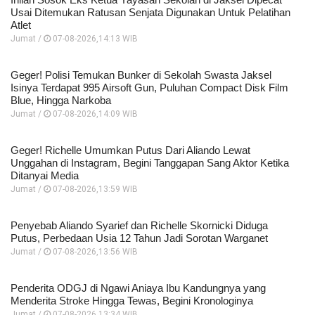
Usai Ditemukan Ratusan Senjata Digunakan Untuk Pelatihan
Atlet
Jumat /
07-08-2026,14:13 WIB
Geger! Polisi Temukan Bunker di Sekolah Swasta Jaksel
Isinya Terdapat 995 Airsoft Gun, Puluhan Compact Disk Film
Blue, Hingga Narkoba
Jumat /
07-08-2026,14:09 WIB
Geger! Richelle Umumkan Putus Dari Aliando Lewat
Unggahan di Instagram, Begini Tanggapan Sang Aktor Ketika
Ditanyai Media
Jumat /
07-08-2026,13:59 WIB
Penyebab Aliando Syarief dan Richelle Skornicki Diduga
Putus, Perbedaan Usia 12 Tahun Jadi Sorotan Warganet
Jumat /
07-08-2026,13:56 WIB
Penderita ODGJ di Ngawi Aniaya Ibu Kandungnya yang
Menderita Stroke Hingga Tewas, Begini Kronologinya
Jumat /
07-08-2026,13:34 WIB