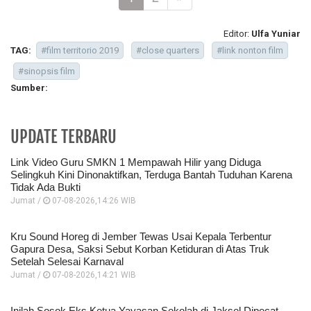
Editor:
Ulfa Yuniar
TAG:
#film territorio 2019
#close quarters
#link nonton film
#sinopsis film
Sumber:
UPDATE TERBARU
Link Video Guru SMKN 1 Mempawah Hilir yang Diduga
Selingkuh Kini Dinonaktifkan, Terduga Bantah Tuduhan Karena
Tidak Ada Bukti
Jumat /
07-08-2026,14:26 WIB
Kru Sound Horeg di Jember Tewas Usai Kepala Terbentur
Gapura Desa, Saksi Sebut Korban Ketiduran di Atas Truk
Setelah Selesai Karnaval
Jumat /
07-08-2026,14:21 WIB
Inilah Sosok Eks Ketua Yayasan Sekolah di Jaksel Dipecat