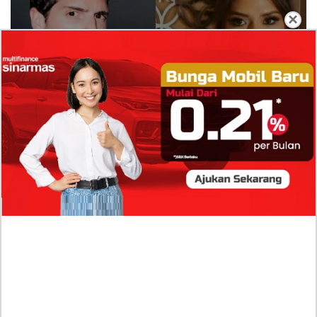
×
Isi Komentar Raisa Andriana di TikTok Mathis
Molinie Terkuak, Diduga jadi Isyarat Go
Publik?
Profil Biodata Mathis Molinié, Chef Prancis Pacar
Baru Raisa Andriana yang Kini Resmi Go Publik?
Sumber Penghasilan Asila Maisa Apa Saja? Dituding
Beli Barang Branded Pakai Uang Ayah yang Jadi
Wabup!
Dugaan Bullying: Siswa MTs Pati Kehilangan 2 Jari,
Intip Dua Versi Kronologinya