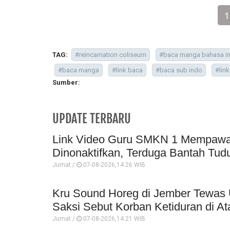
1
TAG:
#reincarnation coliseum
#baca manga bahasa i
#baca manga
#link baca
#baca sub indo
#lin
Sumber:
UPDATE TERBARU
Link Video Guru SMKN 1 Mempawah 
Dinonaktifkan, Terduga Bantah Tud
Jumat /
07-08-2026,14:26 WIB
Kru Sound Horeg di Jember Tewas 
Saksi Sebut Korban Ketiduran di At
Jumat /
07-08-2026,14:21 WIB