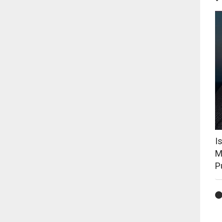
I
M
P