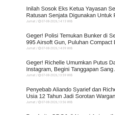
Inilah Sosok Eks Ketua Yayasan Se
Ratusan Senjata Digunakan Untuk P
Jumat /
07-08-2026,14:13 WIB
Geger! Polisi Temukan Bunker di Se
995 Airsoft Gun, Puluhan Compact 
Jumat /
07-08-2026,14:09 WIB
Geger! Richelle Umumkan Putus Da
Instagram, Begini Tanggapan Sang 
Jumat /
07-08-2026,13:59 WIB
Penyebab Aliando Syarief dan Rich
Usia 12 Tahun Jadi Sorotan Wargan
Jumat /
07-08-2026,13:56 WIB