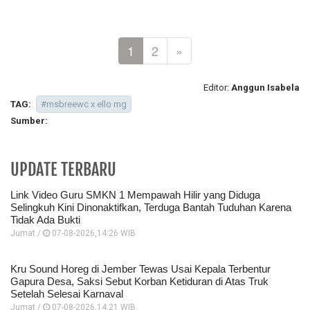
1
2
»
Editor:
Anggun Isabela
TAG:
#msbreewc x ello mg
Sumber:
UPDATE TERBARU
Link Video Guru SMKN 1 Mempawah Hilir yang Diduga
Selingkuh Kini Dinonaktifkan, Terduga Bantah Tuduhan Karena
Tidak Ada Bukti
Jumat /
07-08-2026,14:26 WIB
Kru Sound Horeg di Jember Tewas Usai Kepala Terbentur
Gapura Desa, Saksi Sebut Korban Ketiduran di Atas Truk
Setelah Selesai Karnaval
Jumat /
07-08-2026,14:21 WIB