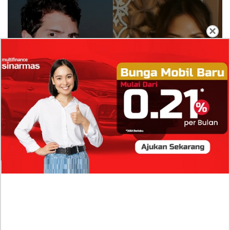
×
Isi Komentar Raisa Andriana di TikTok Mathis
Molinie Terkuak, Diduga jadi Isyarat Go
Publik?
Profil Biodata Mathis Molinié, Chef Prancis Pacar
Baru Raisa Andriana yang Kini Resmi Go Publik?
Sumber Penghasilan Asila Maisa Apa Saja? Dituding
Beli Barang Branded Pakai Uang Ayah yang Jadi
Wabup!
Dugaan Bullying: Siswa MTs Pati Kehilangan 2 Jari,