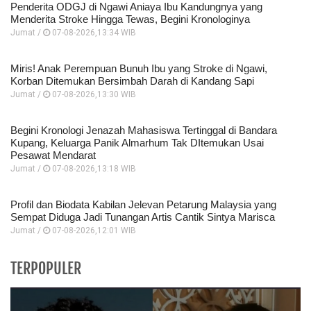
Penderita ODGJ di Ngawi Aniaya Ibu Kandungnya yang
Menderita Stroke Hingga Tewas, Begini Kronologinya
Jumat /
07-08-2026,13:34 WIB
Miris! Anak Perempuan Bunuh Ibu yang Stroke di Ngawi,
Korban Ditemukan Bersimbah Darah di Kandang Sapi
Jumat /
07-08-2026,13:30 WIB
Begini Kronologi Jenazah Mahasiswa Tertinggal di Bandara
Kupang, Keluarga Panik Almarhum Tak DItemukan Usai
Pesawat Mendarat
Jumat /
07-08-2026,13:18 WIB
Profil dan Biodata Kabilan Jelevan Petarung Malaysia yang
Sempat Diduga Jadi Tunangan Artis Cantik Sintya Marisca
Jumat /
07-08-2026,12:01 WIB
TERPOPULER