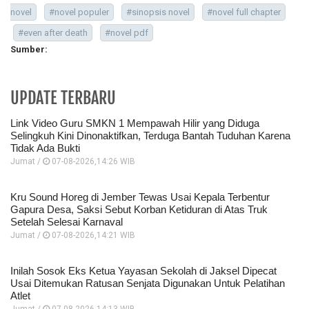
novel
#novel populer
#sinopsis novel
#novel full chapter
#even after death
#novel pdf
Sumber:
UPDATE TERBARU
Link Video Guru SMKN 1 Mempawah Hilir yang Diduga
Selingkuh Kini Dinonaktifkan, Terduga Bantah Tuduhan Karena
Tidak Ada Bukti
Jumat /
07-08-2026,14:26 WIB
Kru Sound Horeg di Jember Tewas Usai Kepala Terbentur
Gapura Desa, Saksi Sebut Korban Ketiduran di Atas Truk
Setelah Selesai Karnaval
Jumat /
07-08-2026,14:21 WIB
Inilah Sosok Eks Ketua Yayasan Sekolah di Jaksel Dipecat
Usai Ditemukan Ratusan Senjata Digunakan Untuk Pelatihan
Atlet