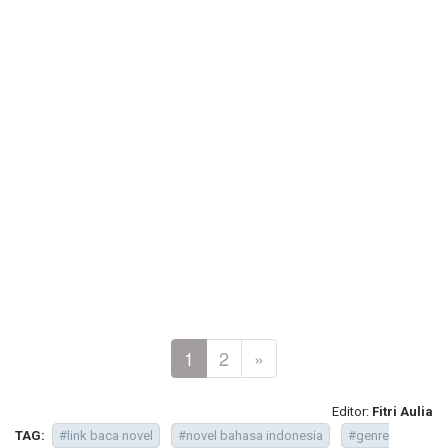
1
2
»
Editor:
Fitri Aulia
TAG:
#link baca novel
#novel bahasa indonesia
#genre