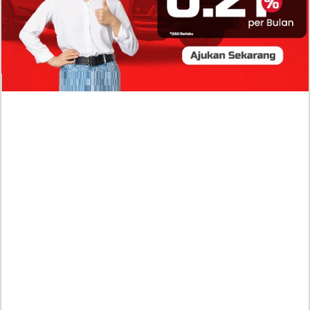
Isi Komentar Raisa Andriana di TikTok Mathis
Molinie Terkuak, Diduga jadi Isyarat Go
Publik?
Profil Biodata Mathis Molinié, Chef Prancis Pacar
Baru Raisa Andriana yang Kini Resmi Go Publik?
Sumber Penghasilan Asila Maisa Apa Saja? Dituding
Beli Barang Branded Pakai Uang Ayah yang Jadi
Wabup!
Dugaan Bullying: Siswa MTs Pati Kehilangan 2 Jari,
Intip Dua Versi Kronologinya
Isu Reshuffle Kabinet Prabowo Menguat, Faktor Ini
Diduga jadi Penentu Perubahan Pengurusan!