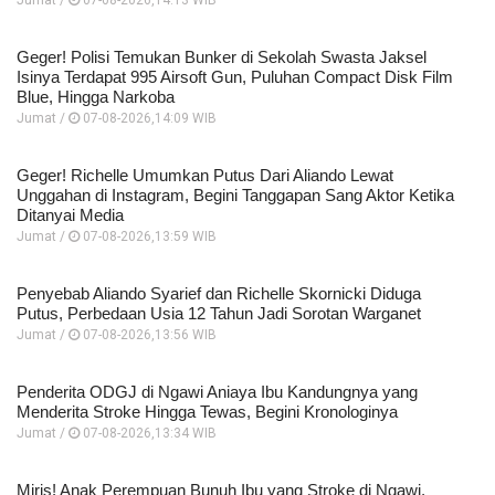
Jumat /
07-08-2026,14:13 WIB
Geger! Polisi Temukan Bunker di Sekolah Swasta Jaksel
Isinya Terdapat 995 Airsoft Gun, Puluhan Compact Disk Film
Blue, Hingga Narkoba
Jumat /
07-08-2026,14:09 WIB
Geger! Richelle Umumkan Putus Dari Aliando Lewat
Unggahan di Instagram, Begini Tanggapan Sang Aktor Ketika
Ditanyai Media
Jumat /
07-08-2026,13:59 WIB
Penyebab Aliando Syarief dan Richelle Skornicki Diduga
Putus, Perbedaan Usia 12 Tahun Jadi Sorotan Warganet
Jumat /
07-08-2026,13:56 WIB
Penderita ODGJ di Ngawi Aniaya Ibu Kandungnya yang
Menderita Stroke Hingga Tewas, Begini Kronologinya
Jumat /
07-08-2026,13:34 WIB
Miris! Anak Perempuan Bunuh Ibu yang Stroke di Ngawi,