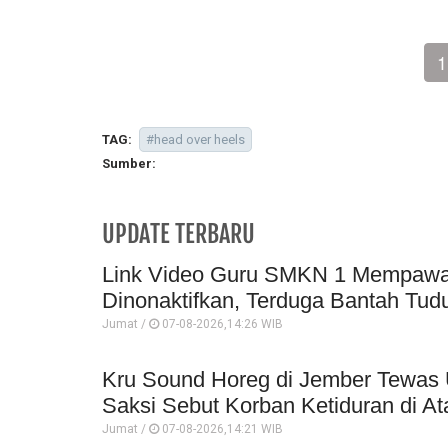
1
TAG:
#head over heels
Sumber:
UPDATE TERBARU
Link Video Guru SMKN 1 Mempawah 
Dinonaktifkan, Terduga Bantah Tud
Jumat /
07-08-2026,14:26 WIB
Kru Sound Horeg di Jember Tewas 
Saksi Sebut Korban Ketiduran di At
Jumat /
07-08-2026,14:21 WIB