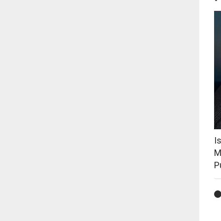
I
M
P