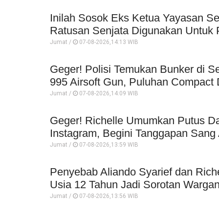
Inilah Sosok Eks Ketua Yayasan Se
Ratusan Senjata Digunakan Untuk P
Jumat /
07-08-2026,14:13 WIB
Geger! Polisi Temukan Bunker di Se
995 Airsoft Gun, Puluhan Compact 
Jumat /
07-08-2026,14:09 WIB
Geger! Richelle Umumkan Putus Da
Instagram, Begini Tanggapan Sang 
Jumat /
07-08-2026,13:59 WIB
Penyebab Aliando Syarief dan Rich
Usia 12 Tahun Jadi Sorotan Wargan
Jumat /
07-08-2026,13:56 WIB