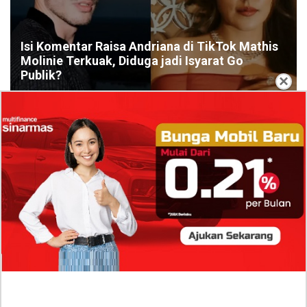
Isi Komentar Raisa Andriana di TikTok Mathis
Molinie Terkuak, Diduga jadi Isyarat Go
Publik?
×
Profil Biodata Mathis Molinié, Chef Prancis Pacar
Baru Raisa Andriana yang Kini Resmi Go Publik?
Sumber Penghasilan Asila Maisa Apa Saja? Dituding
Beli Barang Branded Pakai Uang Ayah yang Jadi
Wabup!
Dugaan Bullying: Siswa MTs Pati Kehilangan 2 Jari,
Intip Dua Versi Kronologinya
Isu Reshuffle Kabinet Prabowo Menguat, Faktor Ini
Diduga jadi Penentu Perubahan Pengurusan!