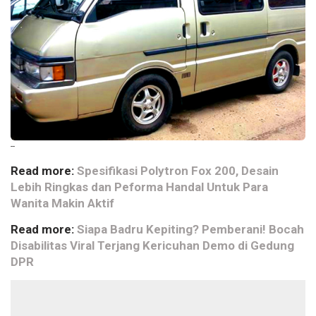
--
Read more:
Spesifikasi Polytron Fox 200, Desain
Lebih Ringkas dan Peforma Handal Untuk Para
Wanita Makin Aktif
Read more:
Siapa Badru Kepiting? Pemberani! Bocah
Disabilitas Viral Terjang Kericuhan Demo di Gedung
DPR