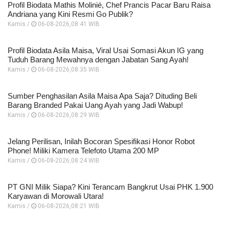
Profil Biodata Mathis Molinié, Chef Prancis Pacar Baru Raisa
Andriana yang Kini Resmi Go Publik?
Kamis /
06-08-2026,08:41 WIB
Profil Biodata Asila Maisa, Viral Usai Somasi Akun IG yang
Tuduh Barang Mewahnya dengan Jabatan Sang Ayah!
Kamis /
06-08-2026,08:35 WIB
Sumber Penghasilan Asila Maisa Apa Saja? Dituding Beli
Barang Branded Pakai Uang Ayah yang Jadi Wabup!
Kamis /
06-08-2026,08:29 WIB
Jelang Perilisan, Inilah Bocoran Spesifikasi Honor Robot
Phone! Miliki Kamera Telefoto Utama 200 MP
Kamis /
06-08-2026,08:24 WIB
PT GNI Milik Siapa? Kini Terancam Bangkrut Usai PHK 1.900
Karyawan di Morowali Utara!
Kamis /
06-08-2026,08:21 WIB