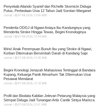
Penyebab Aliando Syarief dan Richelle Skornicki Diduga
Putus, Perbedaan Usia 12 Tahun Jadi Sorotan Warganet
Jumat /
07-08-2026,13:56 WIB
Penderita ODGJ di Ngawi Aniaya Ibu Kandungnya yang
Menderita Stroke Hingga Tewas, Begini Kronologinya
Jumat /
07-08-2026,13:34 WIB
Miris! Anak Perempuan Bunuh Ibu yang Stroke di Ngawi,
Korban Ditemukan Bersimbah Darah di Kandang Sapi
Jumat /
07-08-2026,13:30 WIB
Begini Kronologi Jenazah Mahasiswa Tertinggal di Bandara
Kupang, Keluarga Panik Almarhum Tak DItemukan Usai
Pesawat Mendarat
Jumat /
07-08-2026,13:18 WIB
Profil dan Biodata Kabilan Jelevan Petarung Malaysia yang
Sempat Diduga Jadi Tunangan Artis Cantik Sintya Marisca
Jumat /
07-08-2026,12:01 WIB