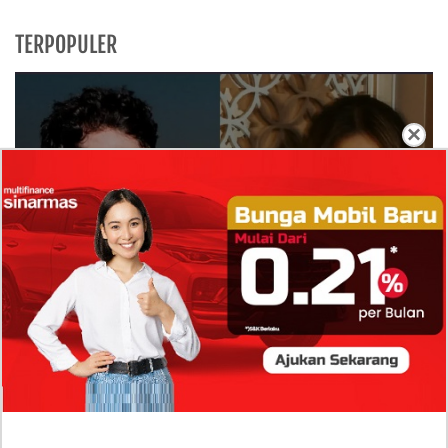
TERPOPULER
×
Isi Komentar Raisa Andriana di TikTok Mathis
Molinie Terkuak, Diduga jadi Isyarat Go
Publik?
Profil Biodata Mathis Molinié, Chef Prancis Pacar
Baru Raisa Andriana yang Kini Resmi Go Publik?