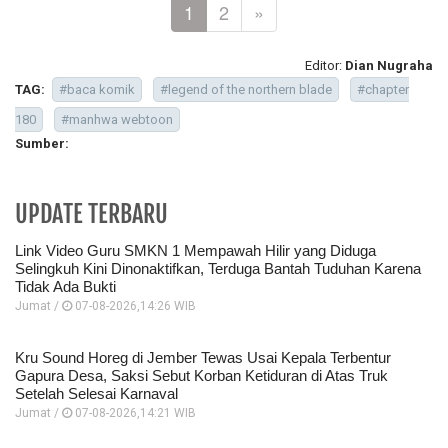
1
2
»
Editor:
Dian Nugraha
TAG:
#baca komik
#legend of the northern blade
#chapter
180
#manhwa webtoon
Sumber:
UPDATE TERBARU
Link Video Guru SMKN 1 Mempawah Hilir yang Diduga
Selingkuh Kini Dinonaktifkan, Terduga Bantah Tuduhan Karena
Tidak Ada Bukti
Jumat /
07-08-2026,14:26 WIB
Kru Sound Horeg di Jember Tewas Usai Kepala Terbentur
Gapura Desa, Saksi Sebut Korban Ketiduran di Atas Truk
Setelah Selesai Karnaval
Jumat /
07-08-2026,14:21 WIB