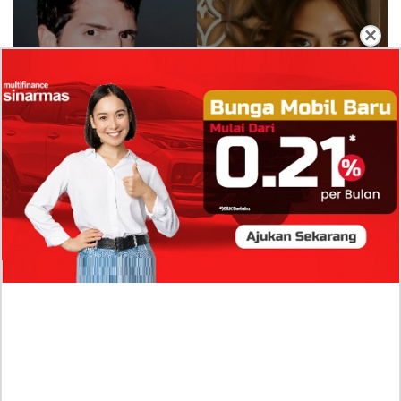
×
Isi Komentar Raisa Andriana di TikTok Mathis
Molinie Terkuak, Diduga jadi Isyarat Go
Publik?
Profil Biodata Mathis Molinié, Chef Prancis Pacar
Baru Raisa Andriana yang Kini Resmi Go Publik?
Sumber Penghasilan Asila Maisa Apa Saja? Dituding
Beli Barang Branded Pakai Uang Ayah yang Jadi
Wabup!
Dugaan Bullying: Siswa MTs Pati Kehilangan 2 Jari,
Intip Dua Versi Kronologinya