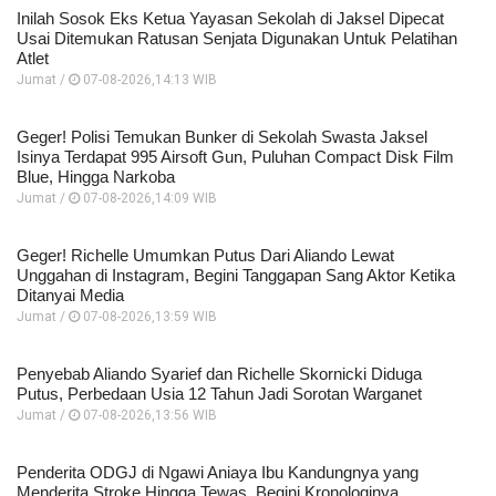
Inilah Sosok Eks Ketua Yayasan Sekolah di Jaksel Dipecat
Usai Ditemukan Ratusan Senjata Digunakan Untuk Pelatihan
Atlet
Jumat /
07-08-2026,14:13 WIB
Geger! Polisi Temukan Bunker di Sekolah Swasta Jaksel
Isinya Terdapat 995 Airsoft Gun, Puluhan Compact Disk Film
Blue, Hingga Narkoba
Jumat /
07-08-2026,14:09 WIB
Geger! Richelle Umumkan Putus Dari Aliando Lewat
Unggahan di Instagram, Begini Tanggapan Sang Aktor Ketika
Ditanyai Media
Jumat /
07-08-2026,13:59 WIB
Penyebab Aliando Syarief dan Richelle Skornicki Diduga
Putus, Perbedaan Usia 12 Tahun Jadi Sorotan Warganet
Jumat /
07-08-2026,13:56 WIB
Penderita ODGJ di Ngawi Aniaya Ibu Kandungnya yang
Menderita Stroke Hingga Tewas, Begini Kronologinya