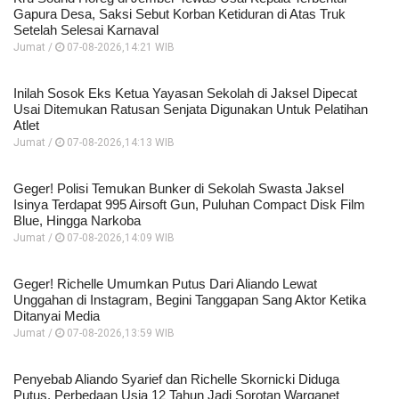
Gapura Desa, Saksi Sebut Korban Ketiduran di Atas Truk
Setelah Selesai Karnaval
Jumat /
07-08-2026,14:21 WIB
Inilah Sosok Eks Ketua Yayasan Sekolah di Jaksel Dipecat
Usai Ditemukan Ratusan Senjata Digunakan Untuk Pelatihan
Atlet
Jumat /
07-08-2026,14:13 WIB
Geger! Polisi Temukan Bunker di Sekolah Swasta Jaksel
Isinya Terdapat 995 Airsoft Gun, Puluhan Compact Disk Film
Blue, Hingga Narkoba
Jumat /
07-08-2026,14:09 WIB
Geger! Richelle Umumkan Putus Dari Aliando Lewat
Unggahan di Instagram, Begini Tanggapan Sang Aktor Ketika
Ditanyai Media
Jumat /
07-08-2026,13:59 WIB
Penyebab Aliando Syarief dan Richelle Skornicki Diduga
Putus, Perbedaan Usia 12 Tahun Jadi Sorotan Warganet