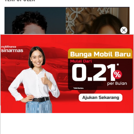
×
Isi Komentar Raisa Andriana di TikTok Mathis
Molinie Terkuak, Diduga jadi Isyarat Go
Publik?
Profil Biodata Mathis Molinié, Chef Prancis Pacar
Baru Raisa Andriana yang Kini Resmi Go Publik?
Sumber Penghasilan Asila Maisa Apa Saja? Dituding
Beli Barang Branded Pakai Uang Ayah yang Jadi