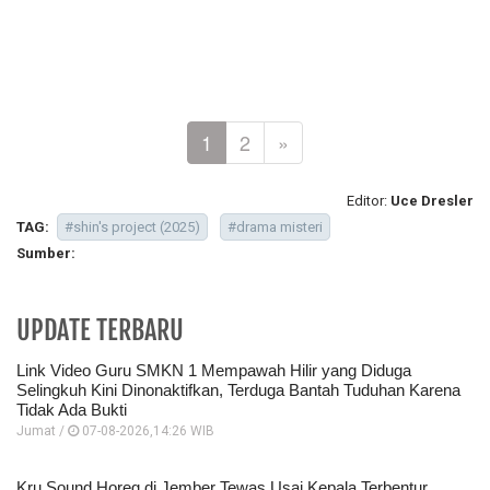
1
2
»
Editor:
Uce Dresler
TAG:
#shin's project (2025)
#drama misteri
Sumber:
UPDATE TERBARU
Link Video Guru SMKN 1 Mempawah Hilir yang Diduga
Selingkuh Kini Dinonaktifkan, Terduga Bantah Tuduhan Karena
Tidak Ada Bukti
Jumat /
07-08-2026,14:26 WIB
Kru Sound Horeg di Jember Tewas Usai Kepala Terbentur