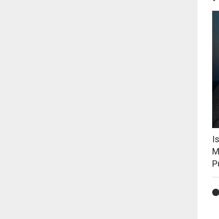
I
M
P