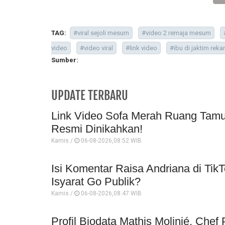
TAG:
#viral sejoli mesum
#video 2 remaja mesum
video
#video viral
#link video
#ibu di jaktim rek
Sumber:
UPDATE TERBARU
Link Video Sofa Merah Ruang Tamu 
Resmi Dinikahkan!
Kamis /
06-08-2026,08:52 WIB
Isi Komentar Raisa Andriana di TikT
Isyarat Go Publik?
Kamis /
06-08-2026,08:47 WIB
Profil Biodata Mathis Molinié, Che