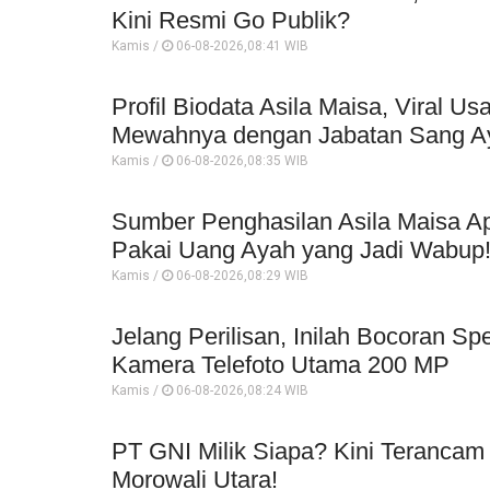
Kini Resmi Go Publik?
Kamis /
06-08-2026,08:41 WIB
Profil Biodata Asila Maisa, Viral 
Mewahnya dengan Jabatan Sang A
Kamis /
06-08-2026,08:35 WIB
Sumber Penghasilan Asila Maisa Ap
Pakai Uang Ayah yang Jadi Wabup
Kamis /
06-08-2026,08:29 WIB
Jelang Perilisan, Inilah Bocoran Sp
Kamera Telefoto Utama 200 MP
Kamis /
06-08-2026,08:24 WIB
PT GNI Milik Siapa? Kini Terancam
Morowali Utara!