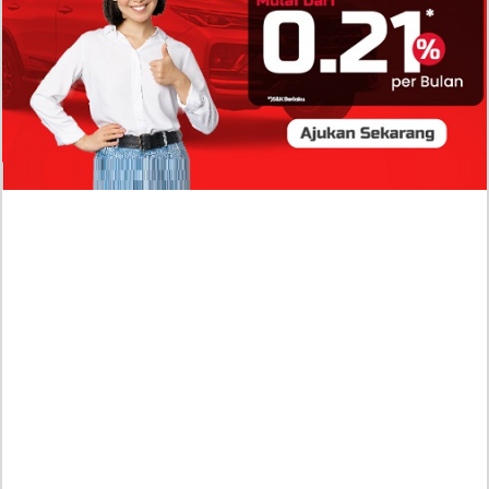
Isi Komentar Raisa Andriana di TikTok Mathis
Molinie Terkuak, Diduga jadi Isyarat Go
Publik?
Profil Biodata Mathis Molinié, Chef Prancis Pacar
Baru Raisa Andriana yang Kini Resmi Go Publik?
Sumber Penghasilan Asila Maisa Apa Saja? Dituding
Beli Barang Branded Pakai Uang Ayah yang Jadi
Wabup!
Dugaan Bullying: Siswa MTs Pati Kehilangan 2 Jari,
Intip Dua Versi Kronologinya