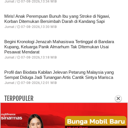
Jumat /
07-08-2026,13:34 WIB
Miris! Anak Perempuan Bunuh Ibu yang Stroke di Ngawi,
Korban Ditemukan Bersimbah Darah di Kandang Sapi
Jumat /
07-08-2026,13:30 WIB
Begini Kronologi Jenazah Mahasiswa Tertinggal di Bandara
Kupang, Keluarga Panik Almarhum Tak DItemukan Usai
Pesawat Mendarat
Jumat /
07-08-2026,13:18 WIB
Profil dan Biodata Kabilan Jelevan Petarung Malaysia yang
Sempat Diduga Jadi Tunangan Artis Cantik Sintya Marisca
Jumat /
07-08-2026,12:01 WIB
TERPOPULER
×