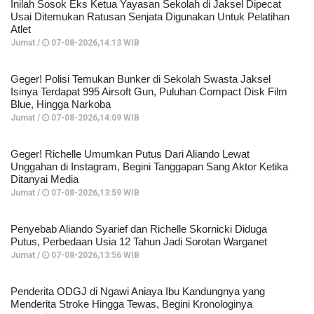
Inilah Sosok Eks Ketua Yayasan Sekolah di Jaksel Dipecat
Usai Ditemukan Ratusan Senjata Digunakan Untuk Pelatihan
Atlet
Jumat /
07-08-2026,14:13 WIB
Geger! Polisi Temukan Bunker di Sekolah Swasta Jaksel
Isinya Terdapat 995 Airsoft Gun, Puluhan Compact Disk Film
Blue, Hingga Narkoba
Jumat /
07-08-2026,14:09 WIB
Geger! Richelle Umumkan Putus Dari Aliando Lewat
Unggahan di Instagram, Begini Tanggapan Sang Aktor Ketika
Ditanyai Media
Jumat /
07-08-2026,13:59 WIB
Penyebab Aliando Syarief dan Richelle Skornicki Diduga
Putus, Perbedaan Usia 12 Tahun Jadi Sorotan Warganet
Jumat /
07-08-2026,13:56 WIB
Penderita ODGJ di Ngawi Aniaya Ibu Kandungnya yang
Menderita Stroke Hingga Tewas, Begini Kronologinya