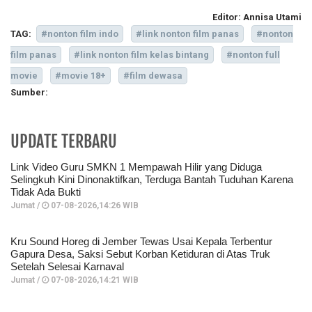
Editor:
Annisa Utami
TAG:
#nonton film indo
#link nonton film panas
#nonton
film panas
#link nonton film kelas bintang
#nonton full
movie
#movie 18+
#film dewasa
Sumber:
UPDATE TERBARU
Link Video Guru SMKN 1 Mempawah Hilir yang Diduga
Selingkuh Kini Dinonaktifkan, Terduga Bantah Tuduhan Karena
Tidak Ada Bukti
Jumat /
07-08-2026,14:26 WIB
Kru Sound Horeg di Jember Tewas Usai Kepala Terbentur
Gapura Desa, Saksi Sebut Korban Ketiduran di Atas Truk
Setelah Selesai Karnaval
Jumat /
07-08-2026,14:21 WIB