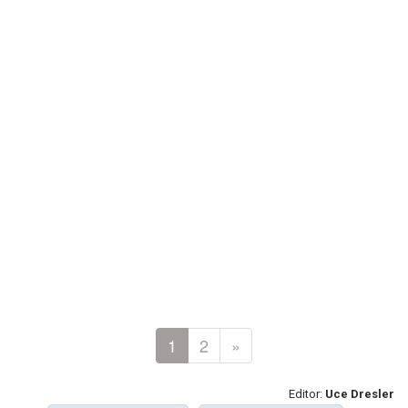
1
2
»
Editor:
Uce Dresler