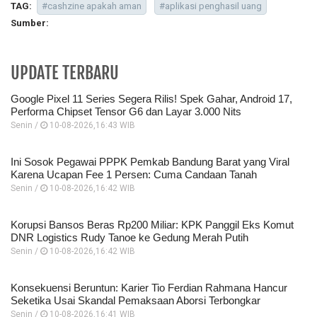
TAG:
#cashzine apakah aman
#aplikasi penghasil uang
Sumber:
UPDATE TERBARU
Google Pixel 11 Series Segera Rilis! Spek Gahar, Android 17,
Performa Chipset Tensor G6 dan Layar 3.000 Nits
Senin /
10-08-2026,16:43 WIB
Ini Sosok Pegawai PPPK Pemkab Bandung Barat yang Viral
Karena Ucapan Fee 1 Persen: Cuma Candaan Tanah
Senin /
10-08-2026,16:42 WIB
Korupsi Bansos Beras Rp200 Miliar: KPK Panggil Eks Komut
DNR Logistics Rudy Tanoe ke Gedung Merah Putih
Senin /
10-08-2026,16:42 WIB
Konsekuensi Beruntun: Karier Tio Ferdian Rahmana Hancur
Seketika Usai Skandal Pemaksaan Aborsi Terbongkar
Senin /
10-08-2026,16:41 WIB