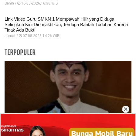
Senin /
10-08-2026,16:38 WIB
Link Video Guru SMKN 1 Mempawah Hilir yang Diduga
Selingkuh Kini Dinonaktifkan, Terduga Bantah Tuduhan Karena
Tidak Ada Bukti
Jumat /
07-08-2026,14:26 WIB
TERPOPULER
×
Profil Tio Ferdian Rahmana, Runner-Up Raka
Jatim 2026 yang Terseret Kasus Aborsi