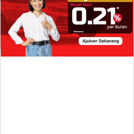
Terancam Dicopot Usai Viral
Isi Komentar Raisa Andriana di TikTok Mathis Molinie
Terkuak, Diduga jadi Isyarat Go Publik?
Profil Biodata Mathis Molinié, Chef Prancis Pacar
Baru Raisa Andriana yang Kini Resmi Go Publik?
Sumber Penghasilan Asila Maisa Apa Saja? Dituding
Beli Barang Branded Pakai Uang Ayah yang Jadi
Wabup!
Dugaan Bullying: Siswa MTs Pati Kehilangan 2 Jari,
Intip Dua Versi Kronologinya
Isu Reshuffle Kabinet Prabowo Menguat, Faktor Ini
Diduga jadi Penentu Perubahan Pengurusan!
Profil Harits Muhammad Albar: Suami Nabila Gardena