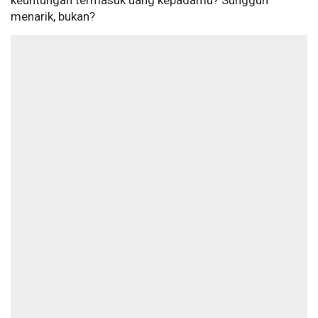
keuntungan termasuk uang kepadamu? Sungguh
menarik, bukan?