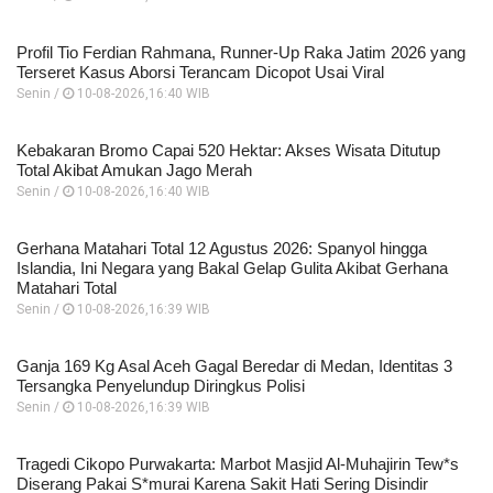
Profil Tio Ferdian Rahmana, Runner-Up Raka Jatim 2026 yang
Terseret Kasus Aborsi Terancam Dicopot Usai Viral
Senin /
10-08-2026,16:40 WIB
Kebakaran Bromo Capai 520 Hektar: Akses Wisata Ditutup
Total Akibat Amukan Jago Merah
Senin /
10-08-2026,16:40 WIB
Gerhana Matahari Total 12 Agustus 2026: Spanyol hingga
Islandia, Ini Negara yang Bakal Gelap Gulita Akibat Gerhana
Matahari Total
Senin /
10-08-2026,16:39 WIB
Ganja 169 Kg Asal Aceh Gagal Beredar di Medan, Identitas 3
Tersangka Penyelundup Diringkus Polisi
Senin /
10-08-2026,16:39 WIB
Tragedi Cikopo Purwakarta: Marbot Masjid Al-Muhajirin Tew*s
Diserang Pakai S*murai Karena Sakit Hati Sering Disindir