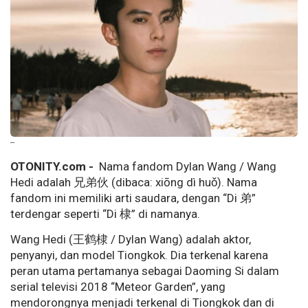
--
OTONITY.com -
Nama fandom Dylan Wang / Wang
Hedi adalah 兄弟伙 (dibaca: xiōng dì huǒ). Nama
fandom ini memiliki arti saudara, dengan “Di 弟”
terdengar seperti “Di 棣” di namanya.
Wang Hedi (王鹤棣 / Dylan Wang) adalah aktor,
penyanyi, dan model Tiongkok. Dia terkenal karena
peran utama pertamanya sebagai Daoming Si dalam
serial televisi 2018 “Meteor Garden”, yang
mendorongnya menjadi terkenal di Tiongkok dan di