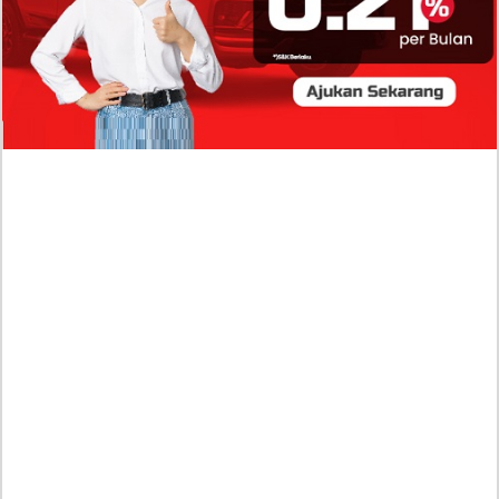
Baru Raisa Andriana yang Kini Resmi Go Publik?
Sumber Penghasilan Asila Maisa Apa Saja? Dituding
Beli Barang Branded Pakai Uang Ayah yang Jadi
Wabup!
Dugaan Bullying: Siswa MTs Pati Kehilangan 2 Jari,
Intip Dua Versi Kronologinya
Isu Reshuffle Kabinet Prabowo Menguat, Faktor Ini
Diduga jadi Penentu Perubahan Pengurusan!
Profil Harits Muhammad Albar: Suami Nabila Gardena
yang Punya Karier Mentereng Sang Ahli Keuangan di
Firma Konsultan Global
Dea Arranoya Kuliah Dimana? Pamer UKT Koas
Puluhan Juta Hingga Sering Liburan Eropa!