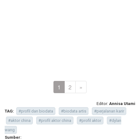
1
2
»
Editor:
Annisa Utami
TAG:
#profil dan biodata
#biodata artis
#perjalanan karir
#aktor china
#profil aktor china
#profil aktor
#dylan
wang
Sumber: