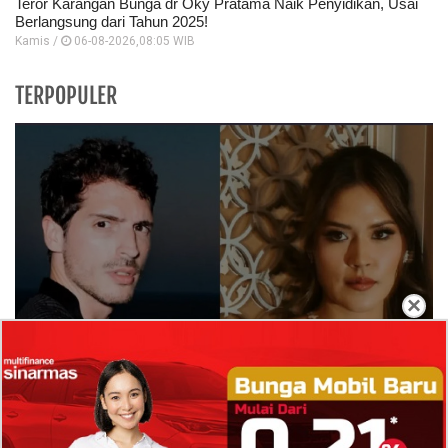
Teror Karangan Bunga dr Oky Pratama Naik Penyidikan, Usai
Berlangsung dari Tahun 2025!
Kamis /
06-08-2026,08:05 WIB
TERPOPULER
×
Isi Komentar Raisa Andriana di TikTok Mathis
Molinie Terkuak, Diduga jadi Isyarat Go
Publik?
Profil Biodata Mathis Molinié, Chef Prancis Pacar