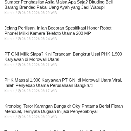
Sumber Penghasilan Asila Maisa Apa Saja? Dituding Beli
Barang Branded Pakai Uang Ayah yang Jadi Wabup!
Kamis /
06-08-2026,08:29 WIB
Jelang Perilisan, Inilah Bocoran Spesifikasi Honor Robot
Phone! Miliki Kamera Telefoto Utama 200 MP
Kamis /
06-08-2026,08:24 WIB
PT GNI Milik Siapa? Kini Terancam Bangkrut Usai PHK 1.900
Karyawan di Morowali Utara!
Kamis /
06-08-2026,08:21 WIB
PHK Massal 1.900 Karyawan PT GNI di Morowali Utara Viral,
Inilah Penyebab Utama Perusahaan Bangkrut!
Kamis /
06-08-2026,08:17 WIB
Kronologi Teror Karangan Bunga dr Oky Pratama Berisi Fitnah
Mencuat, Ternyata Dugaan Ini jadi Penyebabnya!
Kamis /
06-08-2026,08:09 WIB