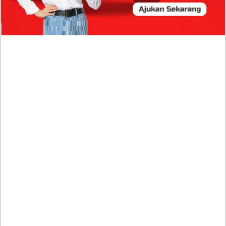
Profil Harits Muhammad Albar: Suami Nabila Gardena
yang Punya Karier Mentereng Sang Ahli Keuangan di
Firma Konsultan Global
Dea Arranoya Kuliah Dimana? Pamer UKT Koas
Puluhan Juta Hingga Sering Liburan Eropa!