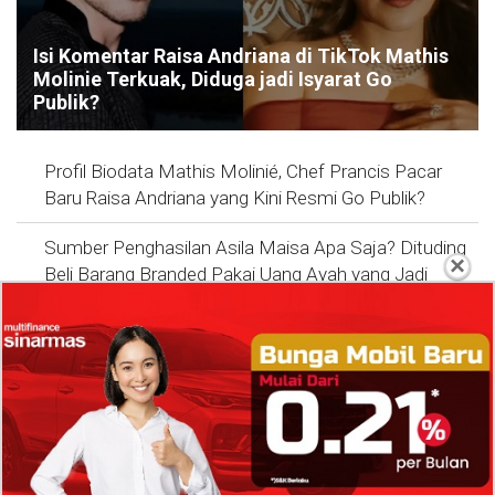
Isi Komentar Raisa Andriana di TikTok Mathis
Molinie Terkuak, Diduga jadi Isyarat Go
Publik?
Profil Biodata Mathis Molinié, Chef Prancis Pacar
Baru Raisa Andriana yang Kini Resmi Go Publik?
Sumber Penghasilan Asila Maisa Apa Saja? Dituding
×
Beli Barang Branded Pakai Uang Ayah yang Jadi
Wabup!
Dugaan Bullying: Siswa MTs Pati Kehilangan 2 Jari,
Intip Dua Versi Kronologinya
Isu Reshuffle Kabinet Prabowo Menguat, Faktor Ini
Diduga jadi Penentu Perubahan Pengurusan!