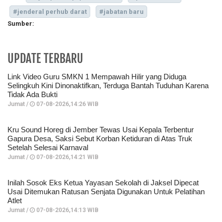
#jenderal perhub darat
#jabatan baru
Sumber:
UPDATE TERBARU
Link Video Guru SMKN 1 Mempawah Hilir yang Diduga
Selingkuh Kini Dinonaktifkan, Terduga Bantah Tuduhan Karena
Tidak Ada Bukti
Jumat /
07-08-2026,14:26 WIB
Kru Sound Horeg di Jember Tewas Usai Kepala Terbentur
Gapura Desa, Saksi Sebut Korban Ketiduran di Atas Truk
Setelah Selesai Karnaval
Jumat /
07-08-2026,14:21 WIB
Inilah Sosok Eks Ketua Yayasan Sekolah di Jaksel Dipecat
Usai Ditemukan Ratusan Senjata Digunakan Untuk Pelatihan
Atlet
Jumat /
07-08-2026,14:13 WIB