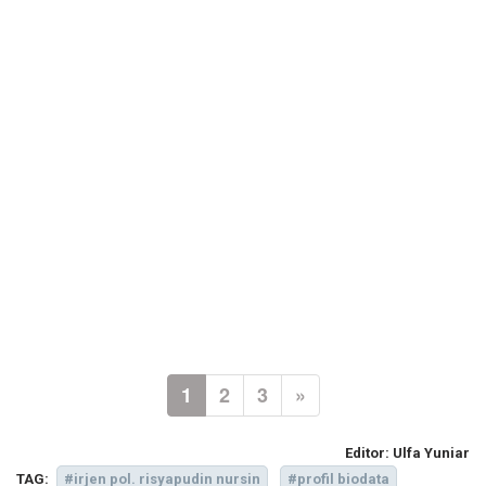
1
2
3
»
Editor:
Ulfa Yuniar
TAG:
#irjen pol. risyapudin nursin
#profil biodata