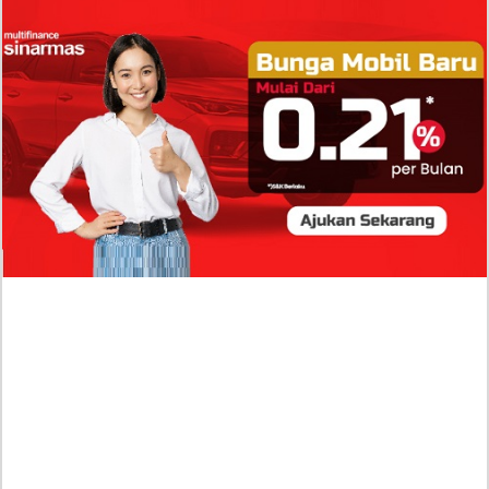
Isi Komentar Raisa Andriana di TikTok Mathis
Molinie Terkuak, Diduga jadi Isyarat Go
Publik?
Profil Biodata Mathis Molinié, Chef Prancis Pacar
Baru Raisa Andriana yang Kini Resmi Go Publik?
Sumber Penghasilan Asila Maisa Apa Saja? Dituding
Beli Barang Branded Pakai Uang Ayah yang Jadi
Wabup!
Dugaan Bullying: Siswa MTs Pati Kehilangan 2 Jari,
Intip Dua Versi Kronologinya
Isu Reshuffle Kabinet Prabowo Menguat, Faktor Ini
Diduga jadi Penentu Perubahan Pengurusan!