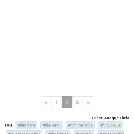
«
1
2
3
»
Editor:
Anggun Fitria
TAG:
#film baru
#film semi
#film romantis
#film bagus