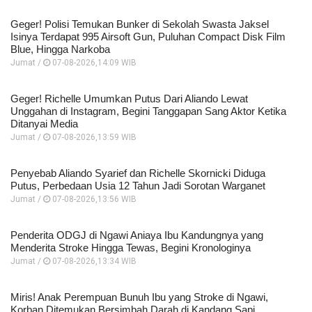
Geger! Polisi Temukan Bunker di Sekolah Swasta Jaksel
Isinya Terdapat 995 Airsoft Gun, Puluhan Compact Disk Film
Blue, Hingga Narkoba
Jumat /
07-08-2026,14:09 WIB
Geger! Richelle Umumkan Putus Dari Aliando Lewat
Unggahan di Instagram, Begini Tanggapan Sang Aktor Ketika
Ditanyai Media
Jumat /
07-08-2026,13:59 WIB
Penyebab Aliando Syarief dan Richelle Skornicki Diduga
Putus, Perbedaan Usia 12 Tahun Jadi Sorotan Warganet
Jumat /
07-08-2026,13:56 WIB
Penderita ODGJ di Ngawi Aniaya Ibu Kandungnya yang
Menderita Stroke Hingga Tewas, Begini Kronologinya
Jumat /
07-08-2026,13:34 WIB
Miris! Anak Perempuan Bunuh Ibu yang Stroke di Ngawi,
Korban Ditemukan Bersimbah Darah di Kandang Sapi