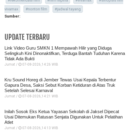
#rekomendasi film
#film filipina
#vivamax
#sinopsis film
vivamax
#nonton film
#jadwal tayang
Sumber:
UPDATE TERBARU
Link Video Guru SMKN 1 Mempawah Hilir yang Diduga
Selingkuh Kini Dinonaktifkan, Terduga Bantah Tuduhan Karena
Tidak Ada Bukti
Jumat /
07-08-2026,14:26 WIB
Kru Sound Horeg di Jember Tewas Usai Kepala Terbentur
Gapura Desa, Saksi Sebut Korban Ketiduran di Atas Truk
Setelah Selesai Karnaval
Jumat /
07-08-2026,14:21 WIB
Inilah Sosok Eks Ketua Yayasan Sekolah di Jaksel Dipecat
Usai Ditemukan Ratusan Senjata Digunakan Untuk Pelatihan
Atlet
Jumat /
07-08-2026,14:13 WIB