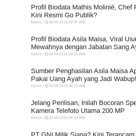
Profil Biodata Mathis Molinié, Che
Kini Resmi Go Publik?
Kamis /
06-08-2026,08:41 WIB
Profil Biodata Asila Maisa, Viral 
Mewahnya dengan Jabatan Sang A
Kamis /
06-08-2026,08:35 WIB
Sumber Penghasilan Asila Maisa Ap
Pakai Uang Ayah yang Jadi Wabup
Kamis /
06-08-2026,08:29 WIB
Jelang Perilisan, Inilah Bocoran Sp
Kamera Telefoto Utama 200 MP
Kamis /
06-08-2026,08:24 WIB
PT GNI Milik Siapa? Kini Terancam