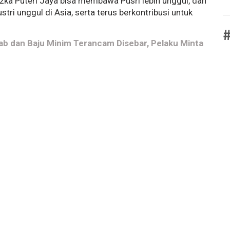
zka Puteri Jaya bisa membawa Pusri lebih unggul, dan
ri unggul di Asia, serta terus berkontribusi untuk
#
Hijab dan Baju Minim Terancam Disebar, Pelaku Minta