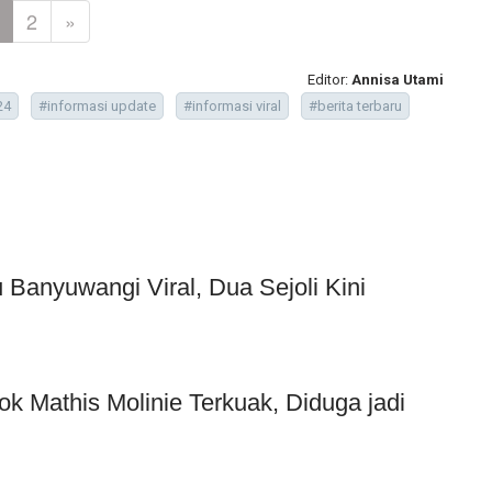
2
»
Editor:
Annisa Utami
24
#informasi update
#informasi viral
#berita terbaru
Banyuwangi Viral, Dua Sejoli Kini
ok Mathis Molinie Terkuak, Diduga jadi