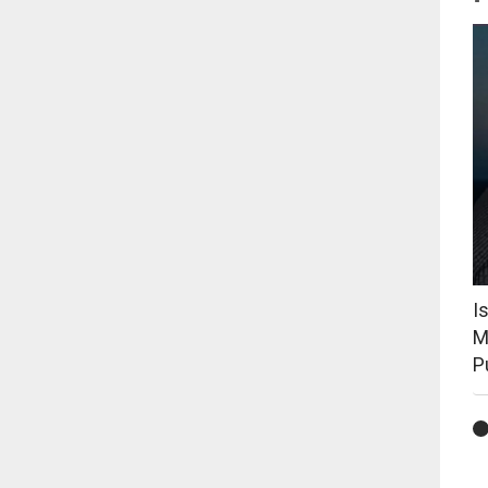
I
M
P