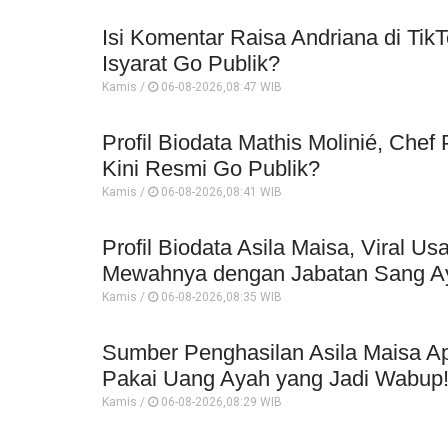
Isi Komentar Raisa Andriana di TikT
Isyarat Go Publik?
Kamis /
06-08-2026,08:47 WIB
Profil Biodata Mathis Molinié, Che
Kini Resmi Go Publik?
Kamis /
06-08-2026,08:41 WIB
Profil Biodata Asila Maisa, Viral 
Mewahnya dengan Jabatan Sang A
Kamis /
06-08-2026,08:35 WIB
Sumber Penghasilan Asila Maisa Ap
Pakai Uang Ayah yang Jadi Wabup
Kamis /
06-08-2026,08:29 WIB