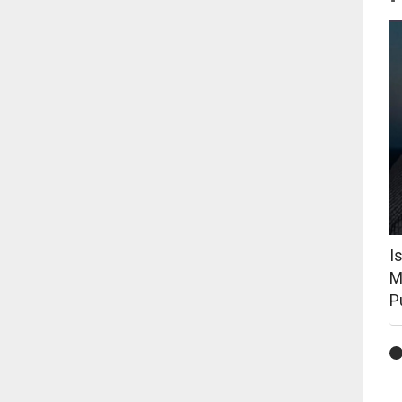
I
M
P