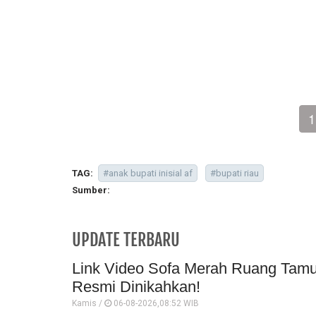
1
TAG:
#anak bupati inisial af
#bupati riau
Sumber:
UPDATE TERBARU
Link Video Sofa Merah Ruang Tamu 
Resmi Dinikahkan!
Kamis /
06-08-2026,08:52 WIB