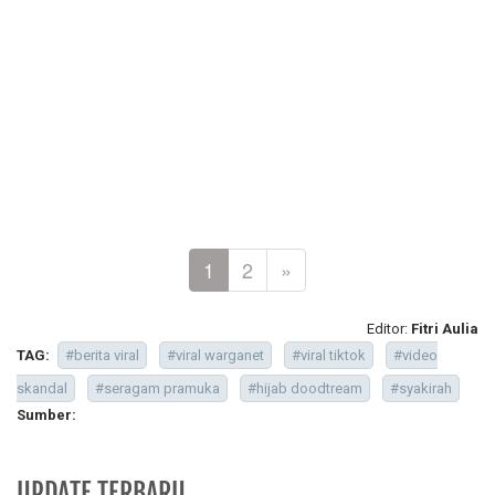
1
2
»
Editor:
Fitri Aulia
TAG:
#berita viral
#viral warganet
#viral tiktok
#video
skandal
#seragam pramuka
#hijab doodtream
#syakirah
Sumber:
UPDATE TERBARU