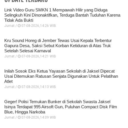
Link Video Guru SMKN 1 Mempawah Hilir yang Diduga
Selingkuh Kini Dinonaktifkan, Terduga Bantah Tuduhan Karena
Tidak Ada Bukti
Jumat /
07-08-2026,14:26 WIB
Kru Sound Horeg di Jember Tewas Usai Kepala Terbentur
Gapura Desa, Saksi Sebut Korban Ketiduran di Atas Truk
Setelah Selesai Karnaval
Jumat /
07-08-2026,14:21 WIB
Inilah Sosok Eks Ketua Yayasan Sekolah di Jaksel Dipecat
Usai Ditemukan Ratusan Senjata Digunakan Untuk Pelatihan
Atlet
Jumat /
07-08-2026,14:13 WIB
Geger! Polisi Temukan Bunker di Sekolah Swasta Jaksel
Isinya Terdapat 995 Airsoft Gun, Puluhan Compact Disk Film
Blue, Hingga Narkoba
Jumat /
07-08-2026,14:09 WIB