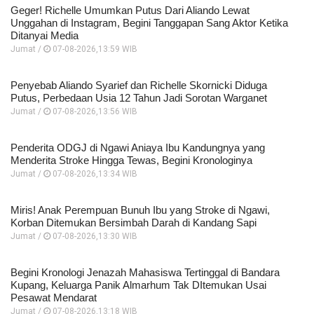
Geger! Richelle Umumkan Putus Dari Aliando Lewat
Unggahan di Instagram, Begini Tanggapan Sang Aktor Ketika
Ditanyai Media
Jumat /
07-08-2026,13:59 WIB
Penyebab Aliando Syarief dan Richelle Skornicki Diduga
Putus, Perbedaan Usia 12 Tahun Jadi Sorotan Warganet
Jumat /
07-08-2026,13:56 WIB
Penderita ODGJ di Ngawi Aniaya Ibu Kandungnya yang
Menderita Stroke Hingga Tewas, Begini Kronologinya
Jumat /
07-08-2026,13:34 WIB
Miris! Anak Perempuan Bunuh Ibu yang Stroke di Ngawi,
Korban Ditemukan Bersimbah Darah di Kandang Sapi
Jumat /
07-08-2026,13:30 WIB
Begini Kronologi Jenazah Mahasiswa Tertinggal di Bandara
Kupang, Keluarga Panik Almarhum Tak DItemukan Usai
Pesawat Mendarat
Jumat /
07-08-2026,13:18 WIB