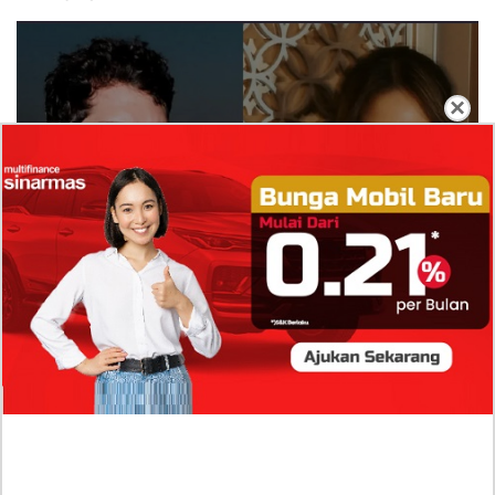
×
Isi Komentar Raisa Andriana di TikTok Mathis
Molinie Terkuak, Diduga jadi Isyarat Go
Publik?
Profil Biodata Mathis Molinié, Chef Prancis Pacar
Baru Raisa Andriana yang Kini Resmi Go Publik?
Sumber Penghasilan Asila Maisa Apa Saja? Dituding
Beli Barang Branded Pakai Uang Ayah yang Jadi