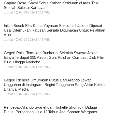
Gapura Desa, Saksi Sebut Korban Ketiduran di Atas Truk
Setelah Selesai Karnaval
Jumat /
07-08-2026,14:21 WIB
Inilah Sosok Eks Ketua Yayasan Sekolah di Jaksel Dipecat
Usai Ditemukan Ratusan Senjata Digunakan Untuk Pelatihan
Atlet
Jumat /
07-08-2026,14:13 WIB
Geger! Polisi Temukan Bunker di Sekolah Swasta Jaksel
Isinya Terdapat 995 Airsoft Gun, Puluhan Compact Disk Film
Blue, Hingga Narkoba
Jumat /
07-08-2026,14:09 WIB
Geger! Richelle Umumkan Putus Dari Aliando Lewat
Unggahan di Instagram, Begini Tanggapan Sang Aktor Ketika
Ditanyai Media
Jumat /
07-08-2026,13:59 WIB
Penyebab Aliando Syarief dan Richelle Skornicki Diduga
Putus, Perbedaan Usia 12 Tahun Jadi Sorotan Warganet