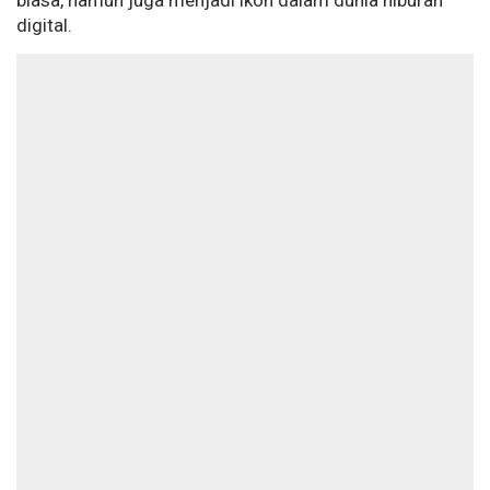
biasa, namun juga menjadi ikon dalam dunia hiburan
digital.