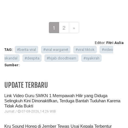
1
2
»
Editor:
Fitri Aulia
TAG:
#berita viral
#viral warganet
#viral tiktok
#video
skandal
#despita
#hijab doodtream
#syakirah
Sumber:
UPDATE TERBARU
Link Video Guru SMKN 1 Mempawah Hilir yang Diduga
Selingkuh Kini Dinonaktifkan, Terduga Bantah Tuduhan Karena
Tidak Ada Bukti
Jumat /
07-08-2026,14:26 WIB
Kru Sound Horeg di Jember Tewas Usai Kepala Terbentur