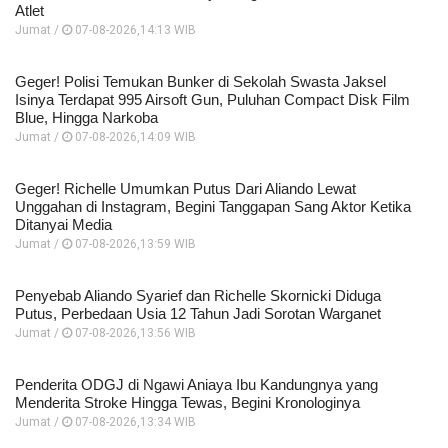
Atlet
Jumat /
07-08-2026,14:13 WIB
Geger! Polisi Temukan Bunker di Sekolah Swasta Jaksel
Isinya Terdapat 995 Airsoft Gun, Puluhan Compact Disk Film
Blue, Hingga Narkoba
Jumat /
07-08-2026,14:09 WIB
Geger! Richelle Umumkan Putus Dari Aliando Lewat
Unggahan di Instagram, Begini Tanggapan Sang Aktor Ketika
Ditanyai Media
Jumat /
07-08-2026,13:59 WIB
Penyebab Aliando Syarief dan Richelle Skornicki Diduga
Putus, Perbedaan Usia 12 Tahun Jadi Sorotan Warganet
Jumat /
07-08-2026,13:56 WIB
Penderita ODGJ di Ngawi Aniaya Ibu Kandungnya yang
Menderita Stroke Hingga Tewas, Begini Kronologinya
Jumat /
07-08-2026,13:34 WIB