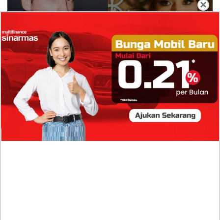
×
Isi Komentar Raisa Andriana di TikTok Mathis
Molinie Terkuak, Diduga jadi Isyarat Go
Publik?
Profil Biodata Mathis Molinié, Chef Prancis Pacar
Baru Raisa Andriana yang Kini Resmi Go Publik?
Sumber Penghasilan Asila Maisa Apa Saja? Dituding
Beli Barang Branded Pakai Uang Ayah yang Jadi
Wabup!
Dugaan Bullying: Siswa MTs Pati Kehilangan 2 Jari,
Intip Dua Versi Kronologinya
Isu Reshuffle Kabinet Prabowo Menguat, Faktor Ini