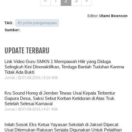
«
1
2
3
»
Editor:
Utami Beenson
TAG:
#2 polisi penganiayaan
Sumber:
UPDATE TERBARU
Link Video Guru SMKN 1 Mempawah Hilir yang Diduga
Selingkuh Kini Dinonaktifkan, Terduga Bantah Tuduhan Karena
Tidak Ada Bukti
Jumat /
07-08-2026,14:26 WIB
Kru Sound Horeg di Jember Tewas Usai Kepala Terbentur
Gapura Desa, Saksi Sebut Korban Ketiduran di Atas Truk
Setelah Selesai Karnaval
Jumat /
07-08-2026,14:21 WIB
Inilah Sosok Eks Ketua Yayasan Sekolah di Jaksel Dipecat
Usai Ditemukan Ratusan Senjata Digunakan Untuk Pelatihan