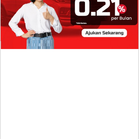
Profil Biodata Mathis Molinié, Chef Prancis Pacar
Baru Raisa Andriana yang Kini Resmi Go Publik?
Sumber Penghasilan Asila Maisa Apa Saja? Dituding
Beli Barang Branded Pakai Uang Ayah yang Jadi
Wabup!
Dugaan Bullying: Siswa MTs Pati Kehilangan 2 Jari,
Intip Dua Versi Kronologinya
Isu Reshuffle Kabinet Prabowo Menguat, Faktor Ini
Diduga jadi Penentu Perubahan Pengurusan!
Profil Harits Muhammad Albar: Suami Nabila Gardena
yang Punya Karier Mentereng Sang Ahli Keuangan di
Firma Konsultan Global
Dea Arranoya Kuliah Dimana? Pamer UKT Koas
Puluhan Juta Hingga Sering Liburan Eropa!