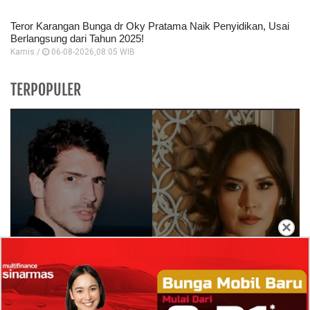
Teror Karangan Bunga dr Oky Pratama Naik Penyidikan, Usai
Berlangsung dari Tahun 2025!
Kamis /
06-08-2026,08:05 WIB
TERPOPULER
×
Isi Komentar Raisa Andriana di TikTok Mathis
Molinie Terkuak, Diduga jadi Isyarat Go
Publik?