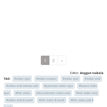
1
2
»
Editor:
Anggun Isabela
TAG:
#video syur
#video mesum
#video syur
#video viral
#video viral terbaru asli
#pemeran video syur
#kasus video
syur
#link video
#doodstream video viral
#link video viral
#video viral 8 menit
#link video 8 menit
#link video asli 8