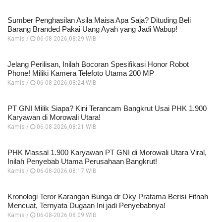
Sumber Penghasilan Asila Maisa Apa Saja? Dituding Beli
Barang Branded Pakai Uang Ayah yang Jadi Wabup!
Kamis /
06-08-2026,08:29 WIB
Jelang Perilisan, Inilah Bocoran Spesifikasi Honor Robot
Phone! Miliki Kamera Telefoto Utama 200 MP
Kamis /
06-08-2026,08:24 WIB
PT GNI Milik Siapa? Kini Terancam Bangkrut Usai PHK 1.900
Karyawan di Morowali Utara!
Kamis /
06-08-2026,08:21 WIB
PHK Massal 1.900 Karyawan PT GNI di Morowali Utara Viral,
Inilah Penyebab Utama Perusahaan Bangkrut!
Kamis /
06-08-2026,08:17 WIB
Kronologi Teror Karangan Bunga dr Oky Pratama Berisi Fitnah
Mencuat, Ternyata Dugaan Ini jadi Penyebabnya!
Kamis /
06-08-2026,08:09 WIB