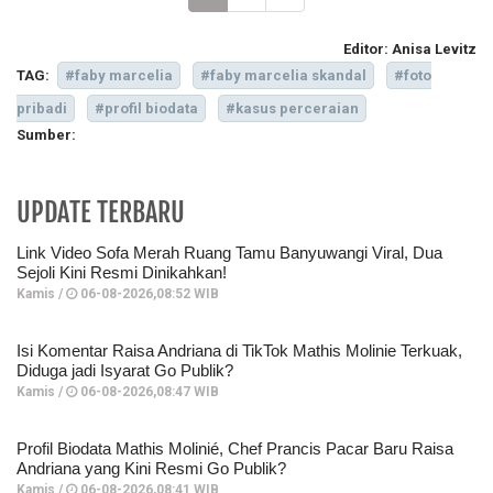
Editor:
Anisa Levitz
TAG:
#faby marcelia
#faby marcelia skandal
#foto
pribadi
#profil biodata
#kasus perceraian
Sumber:
UPDATE TERBARU
Link Video Sofa Merah Ruang Tamu Banyuwangi Viral, Dua
Sejoli Kini Resmi Dinikahkan!
Kamis /
06-08-2026,08:52 WIB
Isi Komentar Raisa Andriana di TikTok Mathis Molinie Terkuak,
Diduga jadi Isyarat Go Publik?
Kamis /
06-08-2026,08:47 WIB
Profil Biodata Mathis Molinié, Chef Prancis Pacar Baru Raisa
Andriana yang Kini Resmi Go Publik?
Kamis /
06-08-2026,08:41 WIB