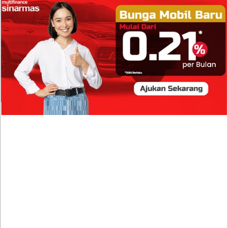
Isi Komentar Raisa Andriana di TikTok Mathis
Molinie Terkuak, Diduga jadi Isyarat Go
Publik?
Profil Biodata Mathis Molinié, Chef Prancis Pacar
Baru Raisa Andriana yang Kini Resmi Go Publik?
Sumber Penghasilan Asila Maisa Apa Saja? Dituding
Beli Barang Branded Pakai Uang Ayah yang Jadi
Wabup!
Dugaan Bullying: Siswa MTs Pati Kehilangan 2 Jari,
Intip Dua Versi Kronologinya
Isu Reshuffle Kabinet Prabowo Menguat, Faktor Ini
Diduga jadi Penentu Perubahan Pengurusan!
Profil Harits Muhammad Albar: Suami Nabila Gardena
yang Punya Karier Mentereng Sang Ahli Keuangan di