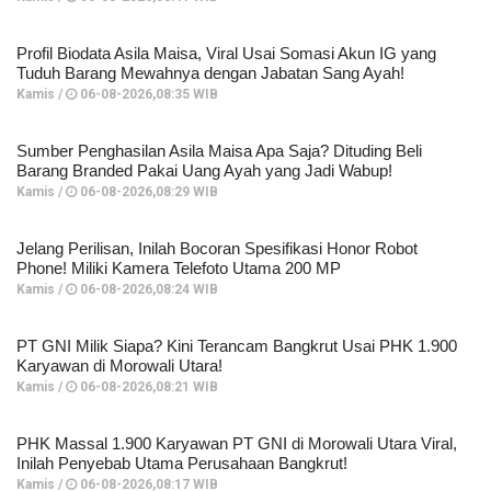
Profil Biodata Asila Maisa, Viral Usai Somasi Akun IG yang
Tuduh Barang Mewahnya dengan Jabatan Sang Ayah!
Kamis /
06-08-2026,08:35 WIB
Sumber Penghasilan Asila Maisa Apa Saja? Dituding Beli
Barang Branded Pakai Uang Ayah yang Jadi Wabup!
Kamis /
06-08-2026,08:29 WIB
Jelang Perilisan, Inilah Bocoran Spesifikasi Honor Robot
Phone! Miliki Kamera Telefoto Utama 200 MP
Kamis /
06-08-2026,08:24 WIB
PT GNI Milik Siapa? Kini Terancam Bangkrut Usai PHK 1.900
Karyawan di Morowali Utara!
Kamis /
06-08-2026,08:21 WIB
PHK Massal 1.900 Karyawan PT GNI di Morowali Utara Viral,
Inilah Penyebab Utama Perusahaan Bangkrut!
Kamis /
06-08-2026,08:17 WIB