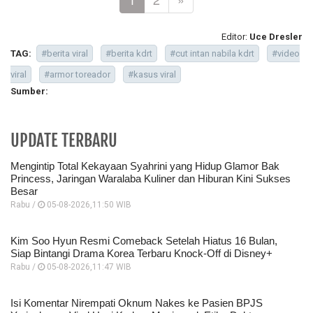
Editor:
Uce Dresler
TAG:
#berita viral
#berita kdrt
#cut intan nabila kdrt
#video
viral
#armor toreador
#kasus viral
Sumber:
UPDATE TERBARU
Mengintip Total Kekayaan Syahrini yang Hidup Glamor Bak
Princess, Jaringan Waralaba Kuliner dan Hiburan Kini Sukses
Besar
Rabu /
05-08-2026,11:50 WIB
Kim Soo Hyun Resmi Comeback Setelah Hiatus 16 Bulan,
Siap Bintangi Drama Korea Terbaru Knock-Off di Disney+
Rabu /
05-08-2026,11:47 WIB
Isi Komentar Nirempati Oknum Nakes ke Pasien BPJS