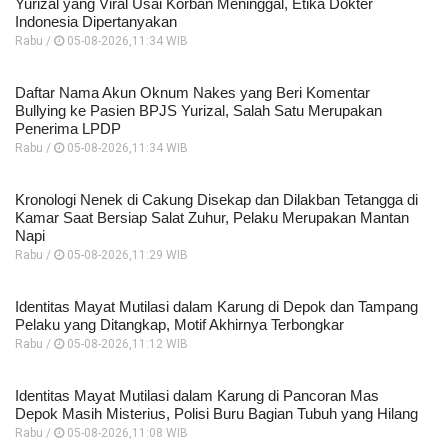
Yurizal yang Viral Usai Korban Meninggal, Etika Dokter
Indonesia Dipertanyakan
Rabu /
05-08-2026,11:34 WIB
Daftar Nama Akun Oknum Nakes yang Beri Komentar
Bullying ke Pasien BPJS Yurizal, Salah Satu Merupakan
Penerima LPDP
Rabu /
05-08-2026,11:34 WIB
Kronologi Nenek di Cakung Disekap dan Dilakban Tetangga di
Kamar Saat Bersiap Salat Zuhur, Pelaku Merupakan Mantan
Napi
Rabu /
05-08-2026,11:29 WIB
Identitas Mayat Mutilasi dalam Karung di Depok dan Tampang
Pelaku yang Ditangkap, Motif Akhirnya Terbongkar
Rabu /
05-08-2026,11:12 WIB
Identitas Mayat Mutilasi dalam Karung di Pancoran Mas
Depok Masih Misterius, Polisi Buru Bagian Tubuh yang Hilang
Rabu /
05-08-2026,11:08 WIB