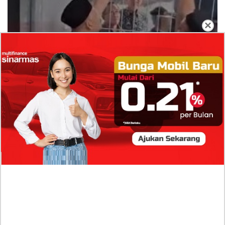
×
Dugaan Bullying: Siswa MTs Pati Kehilangan 2
Jari, Intip Dua Versi Kronologinya
Isu Reshuffle Kabinet Prabowo Menguat, Faktor Ini
Diduga jadi Penentu Perubahan Pengurusan!
Profil Harits Muhammad Albar: Suami Nabila Gardena
yang Punya Karier Mentereng Sang Ahli Keuangan di
Firma Konsultan Global
Dea Arranoya Kuliah Dimana? Pamer UKT Koas
Puluhan Juta Hingga Sering Liburan Eropa!