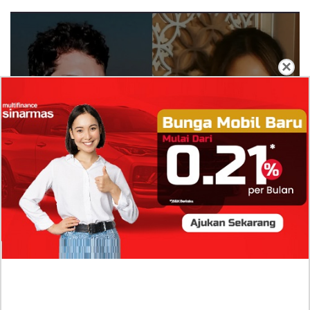
×
Isi Komentar Raisa Andriana di TikTok Mathis
Molinie Terkuak, Diduga jadi Isyarat Go
Publik?
Profil Biodata Mathis Molinié, Chef Prancis Pacar
Baru Raisa Andriana yang Kini Resmi Go Publik?
Sumber Penghasilan Asila Maisa Apa Saja? Dituding
Beli Barang Branded Pakai Uang Ayah yang Jadi