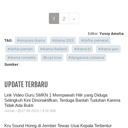
1
2
»
Editor:
Yussy Amelia
TAG:
#sinopsis drama
#drama 2023
#daftar pemeran
#daftar pemain
#drama thailand
#drama bl
#drama yaoi
#drama romantis
#boys love
#dangerous romance
Sumber:
UPDATE TERBARU
Link Video Guru SMKN 1 Mempawah Hilir yang Diduga
Selingkuh Kini Dinonaktifkan, Terduga Bantah Tuduhan Karena
Tidak Ada Bukti
Jumat /
07-08-2026,14:26 WIB
Kru Sound Horeg di Jember Tewas Usai Kepala Terbentur