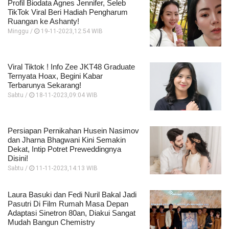
Profil Biodata Agnes Jennifer, Seleb
TikTok Viral Beri Hadiah Pengharum
Ruangan ke Ashanty!
Minggu /
19-11-2023,12:54 WIB
Viral Tiktok ! Info Zee JKT48 Graduate
Ternyata Hoax, Begini Kabar
Terbarunya Sekarang!
Sabtu /
18-11-2023,09:04 WIB
Persiapan Pernikahan Husein Nasimov
dan Jharna Bhagwani Kini Semakin
Dekat, Intip Potret Preweddingnya
Disini!
Sabtu /
11-11-2023,14:13 WIB
Laura Basuki dan Fedi Nuril Bakal Jadi
Pasutri Di Film Rumah Masa Depan
Adaptasi Sinetron 80an, Diakui Sangat
Mudah Bangun Chemistry