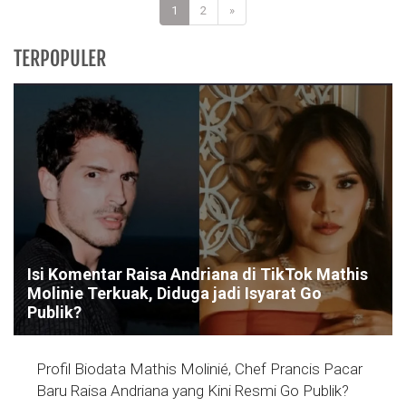
1
2
»
TERPOPULER
Isi Komentar Raisa Andriana di TikTok Mathis
Molinie Terkuak, Diduga jadi Isyarat Go
Publik?
Profil Biodata Mathis Molinié, Chef Prancis Pacar
Baru Raisa Andriana yang Kini Resmi Go Publik?