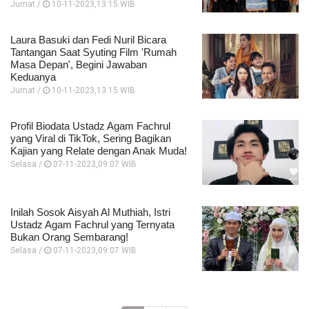
Jumat /
10-11-2023,13:15 WIB
Laura Basuki dan Fedi Nuril Bicara
Tantangan Saat Syuting Film 'Rumah
Masa Depan', Begini Jawaban
Keduanya
Jumat /
10-11-2023,13:15 WIB
Profil Biodata Ustadz Agam Fachrul
yang Viral di TikTok, Sering Bagikan
Kajian yang Relate dengan Anak Muda!
Selasa /
07-11-2023,09:07 WIB
Inilah Sosok Aisyah Al Muthiah, Istri
Ustadz Agam Fachrul yang Ternyata
Bukan Orang Sembarang!
Selasa /
07-11-2023,09:07 WIB