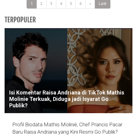
1
2
3
4
5
6
»
Last
TERPOPULER
Isi Komentar Raisa Andriana di TikTok Mathis
Molinie Terkuak, Diduga jadi Isyarat Go
Publik?
Profil Biodata Mathis Molinié, Chef Prancis Pacar
Baru Raisa Andriana yang Kini Resmi Go Publik?