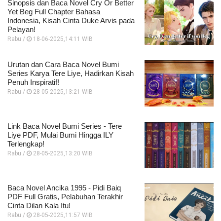
Sinopsis dan Baca Novel Cry Or Better
Yet Beg Full Chapter Bahasa
Indonesia, Kisah Cinta Duke Arvis pada
Pelayan!
Rabu /
18-06-2025,14:11 WIB
Urutan dan Cara Baca Novel Bumi
Series Karya Tere Liye, Hadirkan Kisah
Penuh Inspiratif!
Rabu /
28-05-2025,13:21 WIB
Link Baca Novel Bumi Series - Tere
Liye PDF, Mulai Bumi Hingga ILY
Terlengkap!
Rabu /
28-05-2025,13:20 WIB
Baca Novel Ancika 1995 - Pidi Baiq
PDF Full Gratis, Pelabuhan Terakhir
Cinta Dilan Kala Itu!
Rabu /
28-05-2025,11:57 WIB