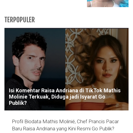
TERPOPULER
Isi Komentar Raisa Andriana di TikTok Mathis
Molinie Terkuak, Diduga jadi Isyarat Go
Publik?
Profil Biodata Mathis Molinié, Chef Prancis Pacar
Baru Raisa Andriana yang Kini Resmi Go Publik?