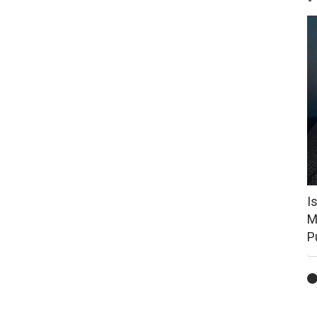
I
M
P