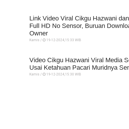
Link Video Viral Cikgu Hazwani da
Full HD No Sensor, Buruan Downl
Owner
Kamis /
19-12-2024,15:33 WIB
Video Cikgu Hazwani Viral Media So
Usai Ketahuan Pacari Muridnya Sen
Kamis /
19-12-2024,15:30 WIB