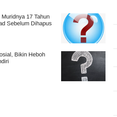
n Muridnya 17 Tahun
oad Sebelum Dihapus
sial, Bikin Heboh
diri