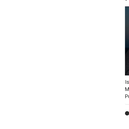
I
M
P