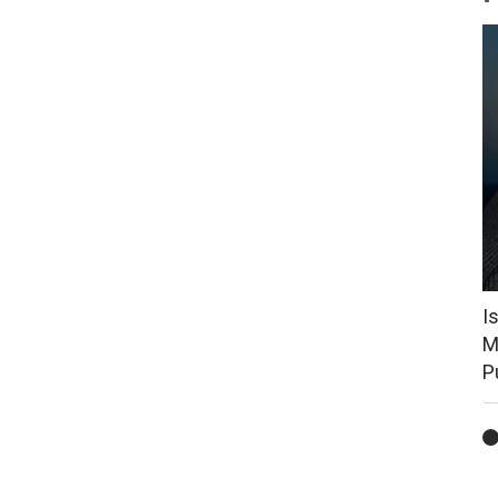
I
M
P